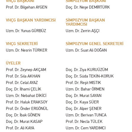
VHÇG BAŞKANI
SİMPOZYUM BAŞKANI
Prof. Dr. Bilgehan AYGEN
Doç. Dr. Neşe DEMİRTÜRK
VHÇG BAŞKAN YARDIMCISI
SİMPOZYUM BAŞKAN
YARDIMCISI
Uzm. Dr. Yunus GÜRBÜZ
Uzm. Dr. Zerrin AŞÇI
VHÇG SEKRETERİ
SİMPOZYUM GENEL SEKRETERİ
Uzm. Dr. Nesrin TÜRKER
Uzm. Dr. Suat Ali DOĞAN
ÜYELER
Prof. Dr. Zeynep AKÇAM
Doç. Dr. Ziya KURUÜZÜM
Prof. Dr. Sıla AKHAN
Doç. Dr. Süda TEKİN-KORUK
Prof. Dr. Celal AYAZ
Prof. Dr. Reşit MISTIK
Doç. Dr. İlhami ÇELİK
Uzm. Dr. Bahar ÖRMEN
Uzm. Dr. Nebahat DİKİCİ
Doç. Dr. Murat SAYAN
Prof. Dr. Haluk ERAKSOY
Doç. Dr. Kaya SÜER
Prof. Dr. Önder ERGÖNÜL
Doç. Dr. Alper ŞENER
Doç. Dr. İbak GÖNEN
Uzm. Dr. Berivan TUNCA
Doç. Dr. Murat KASAP
Prof. Dr. Necla TÜLEK
Prof. Dr. Ali KAYA
Uzm. Dr. Cem YARDIMCI