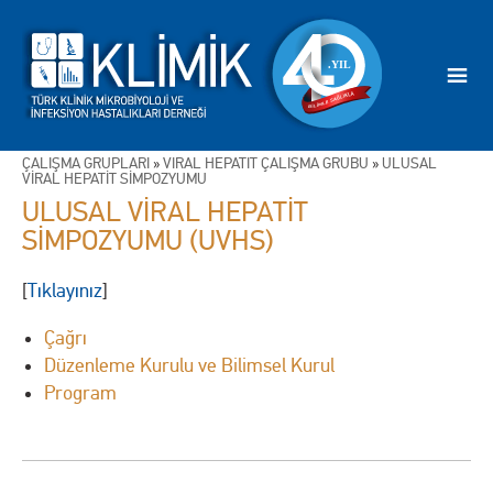
ÇALIŞMA GRUPLARI
»
VİRAL HEPATİT ÇALIŞMA GRUBU
»
ULUSAL
VİRAL HEPATİT SİMPOZYUMU
ULUSAL VİRAL HEPATİT
SİMPOZYUMU (UVHS)
[
Tıklayınız
]
Çağrı
Düzenleme Kurulu ve Bilimsel Kurul
Program