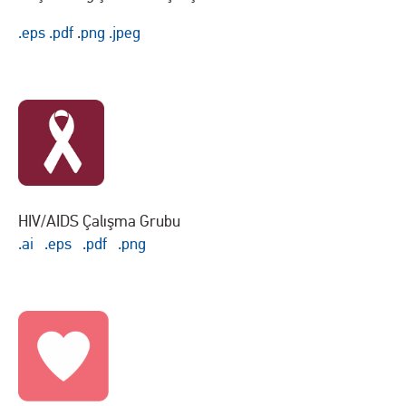
.eps
.pdf
.
png
.
jpeg
HIV/AIDS Çalışma Grubu
.ai
.eps
.pdf
.png