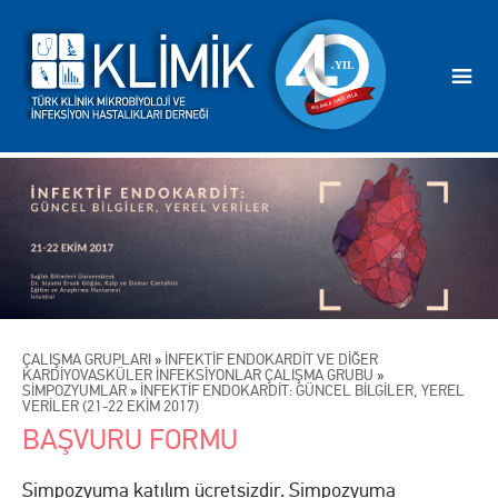
ÇALIŞMA GRUPLARI
»
İNFEKTİF ENDOKARDİT VE DİĞER
KARDİYOVASKÜLER İNFEKSİYONLAR ÇALIŞMA GRUBU
»
SİMPOZYUMLAR
»
İNFEKTİF ENDOKARDİT: GÜNCEL BİLGİLER, YEREL
VERİLER (21-22 EKİM 2017)
BAŞVURU FORMU
Simpozyuma katılım ücretsizdir. Simpozyuma