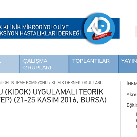
K
ÇALIŞMA
TOPLANTILAR
YAYI
GRUPLARI
NI GELİŞTİRME KOMİSYONU
»
KLİMİK DERNEĞİ OKULLARI
İHK
U (KİDOK) UYGULAMALI TEORİK
Akre
EP) (21-25 KASIM 2016, BURSA)
Eğit