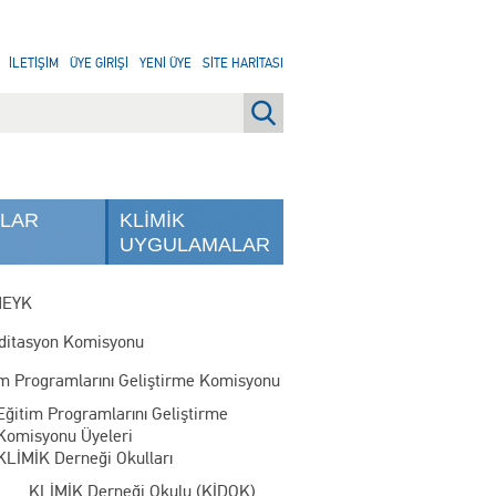
İLETİŞİM
ÜYE GİRİŞİ
YENİ ÜYE
SİTE HARİTASI
NLAR
KLİMİK
UYGULAMALAR
MEYK
ditasyon Komisyonu
im Programlarını Geliştirme Komisyonu
Eğitim Programlarını Geliştirme
Komisyonu Üyeleri
KLİMİK Derneği Okulları
KLİMİK Derneği Okulu (KİDOK)