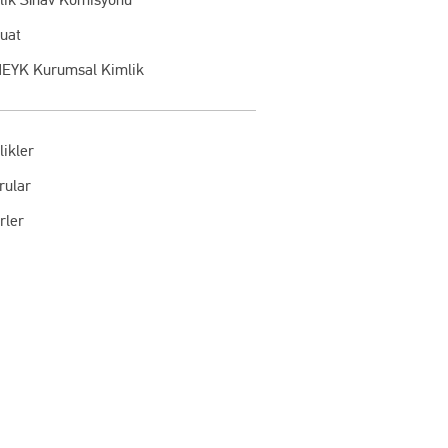
uat
EYK Kurumsal Kimlik
likler
rular
rler