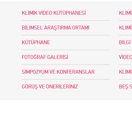
KLİMİK VİDEO KÜTÜPHANESİ
KLİMİ
BİLİMSEL ARAŞTIRMA ORTAMI
KLİM
KÜTÜPHANE
BİLGİ
FOTOĞRAF GALERİSİ
VİDEO
SİMPOZYUM VE KONFERANSLAR
KLİM
GÖRÜŞ VE ÖNERİLERİNİZ
BEŞ 
tir. Tasarım ve Uygulama: .doc