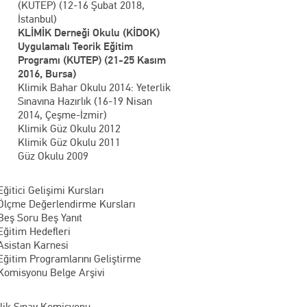
(KUTEP) (12-16 Şubat 2018,
İstanbul)
KLİMİK Derneği Okulu (KİDOK)
Uygulamalı Teorik Eğitim
Programı (KUTEP) (21-25 Kasım
2016, Bursa)
Klimik Bahar Okulu 2014: Yeterlik
Sınavına Hazırlık (16-19 Nisan
2014, Çeşme-İzmir)
Klimik Güz Okulu 2012
Klimik Güz Okulu 2011
Güz Okulu 2009
Eğitici Gelişimi Kursları
Ölçme Değerlendirme Kursları
Beş Soru Beş Yanıt
Eğitim Hedefleri
Asistan Karnesi
Eğitim Programlarını Geliştirme
Komisyonu Belge Arşivi
rlik Sınav Komisyonu