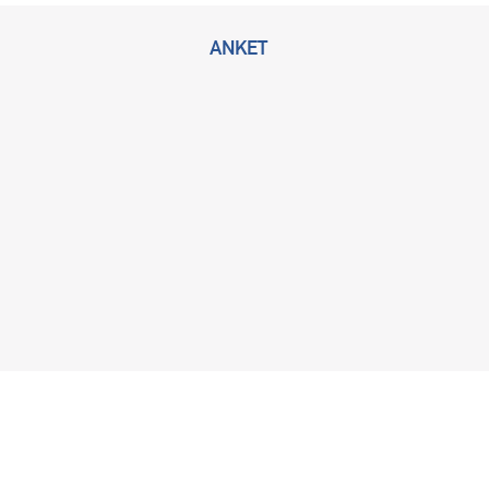
ANKET
2026 © Bu sitenin tüm hakları KLİMİK Derneğine ait