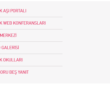
K AŞI PORTALI
İK WEB KONFERANSLARI
 MERKEZİ
 GALERİSİ
İK OKULLARI
SORU BEŞ YANIT
BİZİ TAKİP EDİNİZ