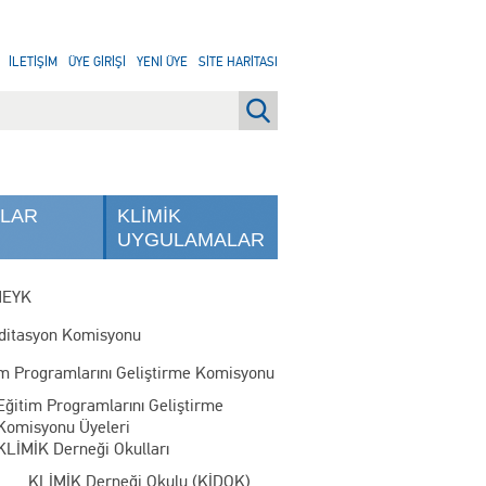
İLETİŞİM
ÜYE GİRİŞİ
YENİ ÜYE
SİTE HARİTASI
NLAR
KLİMİK
UYGULAMALAR
MEYK
ditasyon Komisyonu
im Programlarını Geliştirme Komisyonu
Eğitim Programlarını Geliştirme
Komisyonu Üyeleri
KLİMİK Derneği Okulları
KLİMİK Derneği Okulu (KİDOK)