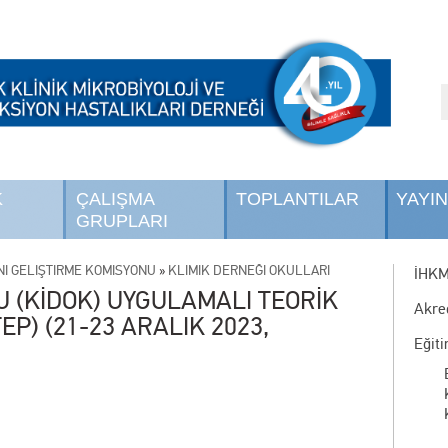
K
ÇALIŞMA
TOPLANTILAR
YAYI
GRUPLARI
NI GELİŞTİRME KOMİSYONU
»
KLİMİK DERNEĞİ OKULLARI
İHK
U (KİDOK) UYGULAMALI TEORİK
Akre
EP) (21-23 ARALIK 2023,
Eğit