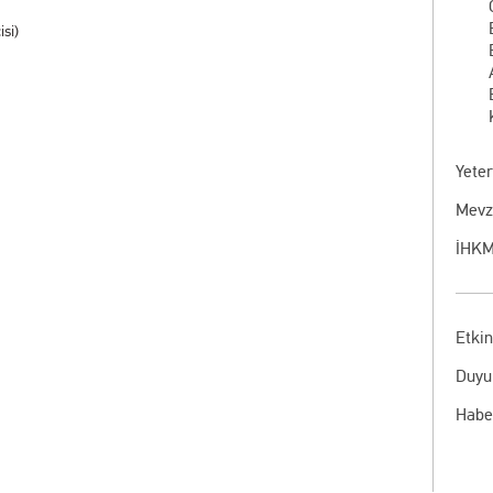
si)
Yete
Mevz
İHKM
Etkin
Duyu
Habe