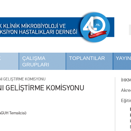
K
ÇALIŞMA
TOPLANTILAR
YAYI
GRUPLARI
NI GELİŞTİRME KOMİSYONU
İHK
I GELİŞTİRME KOMİSYONU
Akre
Eğit
GUH Temsilcisi)