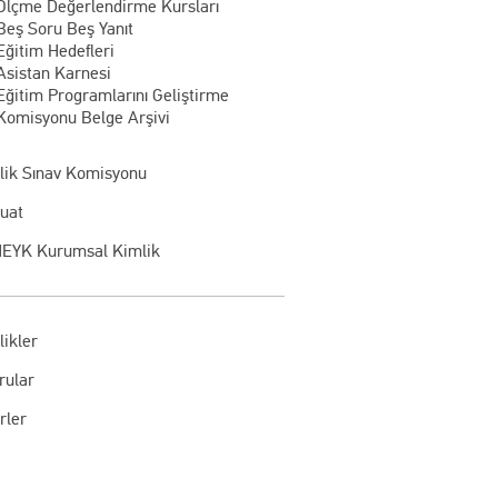
Ölçme Değerlendirme Kursları
Beş Soru Beş Yanıt
Eğitim Hedefleri
Asistan Karnesi
Eğitim Programlarını Geliştirme
Komisyonu Belge Arşivi
rlik Sınav Komisyonu
uat
EYK Kurumsal Kimlik
likler
rular
rler