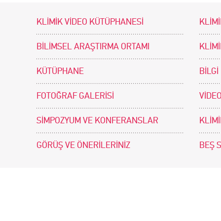
KLİMİK VİDEO KÜTÜPHANESİ
KLİMİ
BİLİMSEL ARAŞTIRMA ORTAMI
KLİM
KÜTÜPHANE
BİLGİ
FOTOĞRAF GALERİSİ
VİDEO
SİMPOZYUM VE KONFERANSLAR
KLİM
GÖRÜŞ VE ÖNERİLERİNİZ
BEŞ 
tir. Tasarım ve Uygulama: .doc