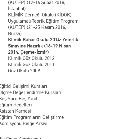
(KUTEP) (12-16 Şubat 2018,
İstanbul)
KLİMİK Derneği Okulu (KİDOK)
Uygulamalı Teorik Eğitim Programı
(KUTEP) (21-25 Kasım 2016,
Bursa)
Klimik Bahar Okulu 2014: Yeterlik
Sınavına Hazırlık (16-19 Nisan
2014, Çeşme-İzmir)
Klimik Güz Okulu 2012
Klimik Güz Okulu 2011
Güz Okulu 2009
Eğitici Gelişimi Kursları
Ölçme Değerlendirme Kursları
Beş Soru Beş Yanıt
Eğitim Hedefleri
Asistan Karnesi
Eğitim Programlarını Geliştirme
Komisyonu Belge Arşivi
rlik Sınav Komisyonu