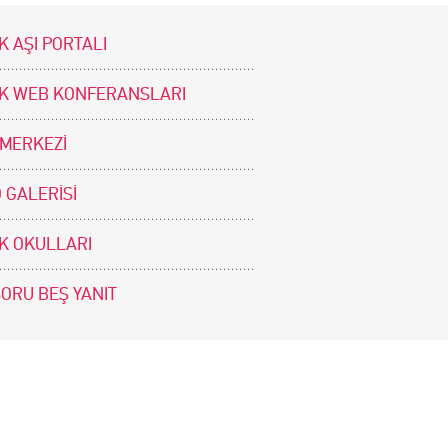
K AŞI PORTALI
İK WEB KONFERANSLARI
 MERKEZİ
 GALERİSİ
İK OKULLARI
SORU BEŞ YANIT
BİZİ TAKİP EDİNİZ