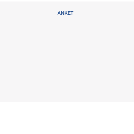
ANKET
2026 © Bu sitenin tüm hakları KLİMİK Derneğine ait