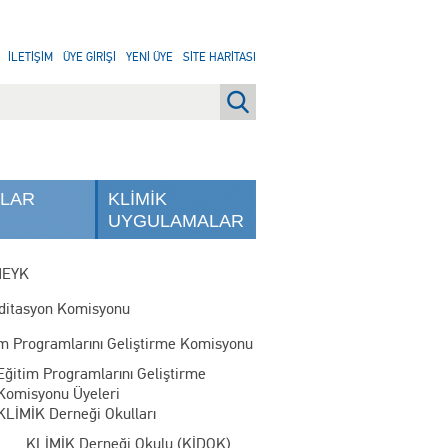
İLETİŞİM
ÜYE GİRİŞİ
YENİ ÜYE
SİTE HARİTASI
NLAR
KLİMİK
UYGULAMALAR
MEYK
ditasyon Komisyonu
im Programlarını Geliştirme Komisyonu
Eğitim Programlarını Geliştirme
Komisyonu Üyeleri
KLİMİK Derneği Okulları
KLİMİK Derneği Okulu (KİDOK)