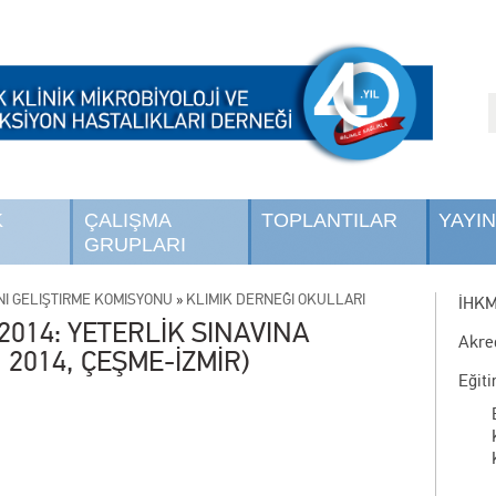
K
ÇALIŞMA
TOPLANTILAR
YAYI
GRUPLARI
NI GELİŞTİRME KOMİSYONU
»
KLİMİK DERNEĞİ OKULLARI
İHK
014: YETERLİK SINAVINA
Akre
 2014, ÇEŞME-İZMİR)
Eğit