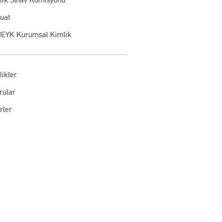
uat
EYK Kurumsal Kimlik
likler
rular
rler