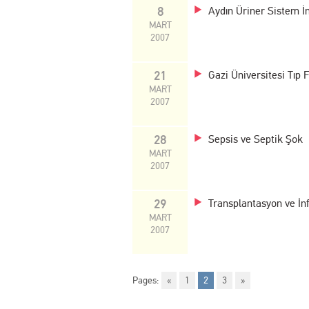
8
Aydın Üriner Sistem İn
MART
2007
21
Gazi Üniversitesi Tıp 
MART
2007
28
Sepsis ve Septik Şok
MART
2007
29
Transplantasyon ve İn
MART
2007
Pages:
«
1
2
3
»