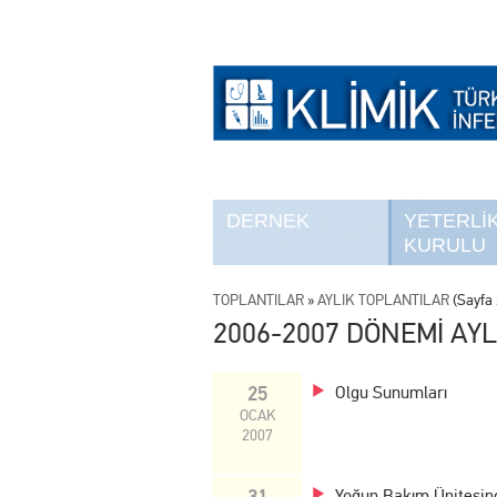
DERNEK
YETERLİ
KURULU
TOPLANTILAR
»
AYLIK TOPLANTILAR
(Sayfa 
2006-2007 DÖNEMİ AYL
25
Olgu Sunumları
OCAK
2007
31
Yoğun Bakım Ünitesind