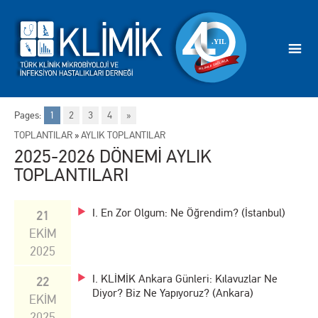
Pages:
1
2
3
4
»
TOPLANTILAR
»
AYLIK TOPLANTILAR
2025-2026 DÖNEMİ AYLIK
TOPLANTILARI
I. En Zor Olgum: Ne Öğrendim? (İstanbul)
21
EKİM
2025
I. KLİMİK Ankara Günleri: Kılavuzlar Ne
22
Diyor? Biz Ne Yapıyoruz? (Ankara)
EKİM
2025