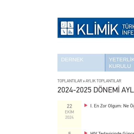
DERNEK
YETERLİ
KURULU
TOPLANTILAR
»
AYLIK TOPLANTILAR
2024-2025 DÖNEMİ AYL
22
I. En Zor Olgum: Ne Ö
EKİM
2024
5
HIV Tedavisinde Günce