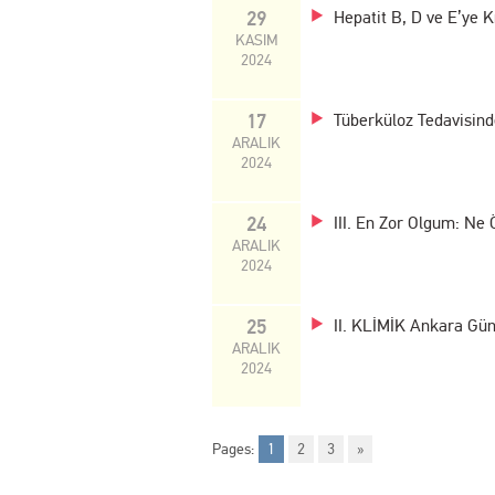
29
Hepatit B, D ve E’ye K
KASIM
2024
17
Tüberküloz Tedavisind
ARALIK
2024
24
III. En Zor Olgum: Ne
ARALIK
2024
25
II. KLİMİK Ankara Günl
ARALIK
2024
Pages:
1
2
3
»