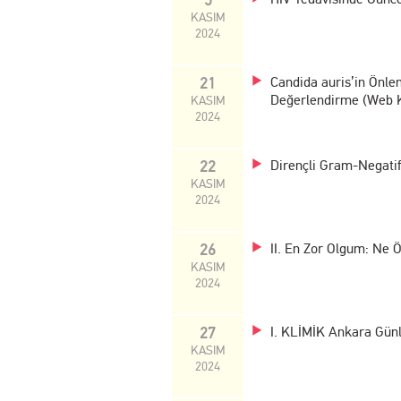
KASIM
2024
21
Candida auris’in Önle
Değerlendirme (Web 
KASIM
2024
22
Dirençli Gram-Negatif 
KASIM
2024
26
II. En Zor Olgum: Ne 
KASIM
2024
27
I. KLİMİK Ankara Günle
KASIM
2024