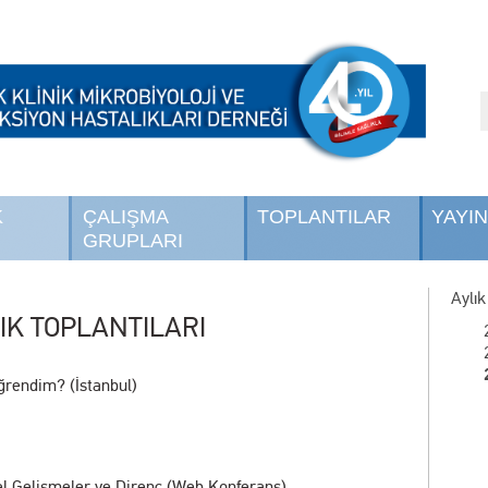
K
ÇALIŞMA
TOPLANTILAR
YAYI
GRUPLARI
Aylık
IK TOPLANTILARI
ğrendim? (İstanbul)
l Gelişmeler ve Direnç (Web Konferans)