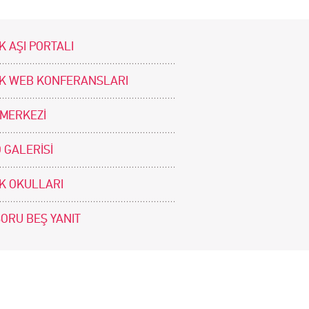
K AŞI PORTALI
İK WEB KONFERANSLARI
 MERKEZİ
 GALERİSİ
İK OKULLARI
SORU BEŞ YANIT
BİZİ TAKİP EDİNİZ