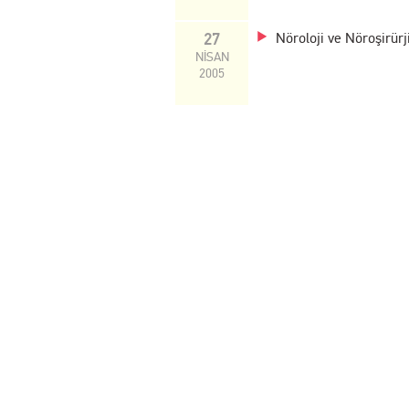
27
Nöroloji ve Nöroşirürj
NİSAN
2005