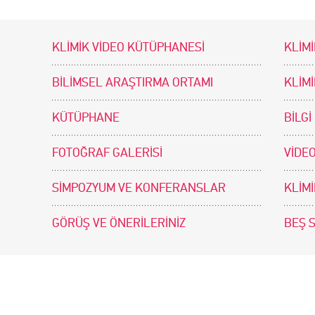
KLİMİK VİDEO KÜTÜPHANESİ
KLİMİ
BİLİMSEL ARAŞTIRMA ORTAMI
KLİM
KÜTÜPHANE
BİLGİ
FOTOĞRAF GALERİSİ
VİDEO
SİMPOZYUM VE KONFERANSLAR
KLİM
GÖRÜŞ VE ÖNERİLERİNİZ
BEŞ 
tir. Tasarım ve Uygulama: .doc