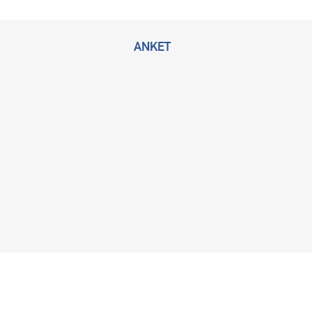
ANKET
2026 © Bu sitenin tüm hakları KLİMİK Derneğine ait