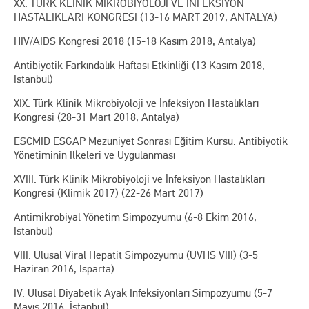
XX. TÜRK KLİNİK MİKROBİYOLOJİ VE İNFEKSİYON
HASTALIKLARI KONGRESİ (13-16 MART 2019, ANTALYA)
HIV/AIDS Kongresi 2018 (15-18 Kasım 2018, Antalya)
Antibiyotik Farkındalık Haftası Etkinliği (13 Kasım 2018,
İstanbul)
XIX. Türk Klinik Mikrobiyoloji ve İnfeksiyon Hastalıkları
Kongresi (28-31 Mart 2018, Antalya)
ESCMID ESGAP Mezuniyet Sonrası Eğitim Kursu: Antibiyotik
Yönetiminin İlkeleri ve Uygulanması
XVIII. Türk Klinik Mikrobiyoloji ve İnfeksiyon Hastalıkları
Kongresi (Klimik 2017) (22-26 Mart 2017)
Antimikrobiyal Yönetim Simpozyumu (6-8 Ekim 2016,
İstanbul)
VIII. Ulusal Viral Hepatit Simpozyumu (UVHS VIII) (3-5
Haziran 2016, Isparta)
IV. Ulusal Diyabetik Ayak İnfeksiyonları Simpozyumu (5-7
Mayıs 2016, İstanbul)