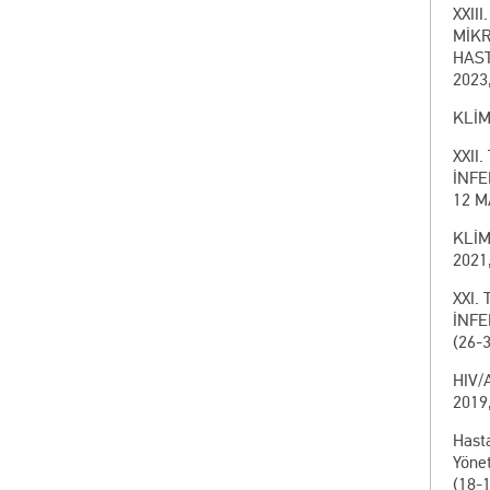
XXII
MİKR
HAST
2023
KLİMİ
XXII
İNFE
12 M
KLİM
2021,
XXI.
İNFE
(26-
HIV/
2019,
Hast
Yöne
(18-1