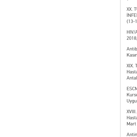
XX. 
İNFE
(13-
HIV/
2018,
Antib
Kasım
XIX. 
Hasta
Anta
ESCM
Kursu
Uygu
XVIII
Hasta
Mart
Anti