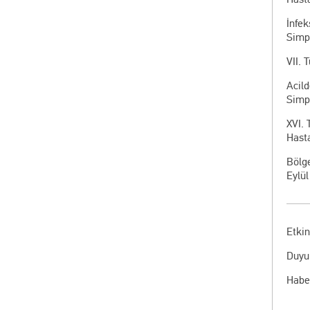
İnfek
Simp
VII.
Acild
Simp
XVI. 
Hasta
Bölge
Eylül
Etkin
Duyu
Habe