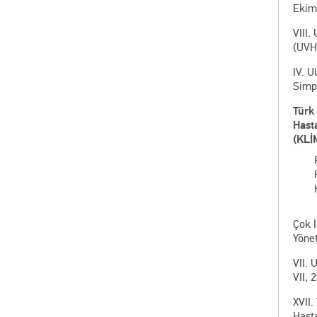
Ekim 
VIII.
(UVHS
IV. U
Simp
Türk 
Hasta
(KLİ
Çok İ
Yönet
VII.
VII, 
XVII.
Hasta