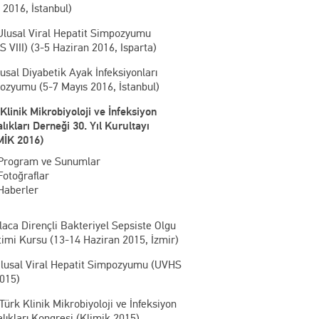
2016, İstanbul)
 Ulusal Viral Hepatit Simpozyumu
 VIII) (3-5 Haziran 2016, Isparta)
lusal Diyabetik Ayak İnfeksiyonları
ozyumu (5-7 Mayıs 2016, İstanbul)
Klinik Mikrobiyoloji ve İnfeksiyon
lıkları Derneği 30. Yıl Kurultayı
MİK 2016)
Program ve Sunumlar
Fotoğraflar
Haberler
laca Dirençli Bakteriyel Sepsiste Olgu
imi Kursu (13-14 Haziran 2015, İzmir)
 Ulusal Viral Hepatit Simpozyumu (UVHS
2015)
 Türk Klinik Mikrobiyoloji ve İnfeksiyon
lıkları Kongresi (Klimik 2015)