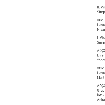
II. V
Simp
XXV. 
Hasta
Nisa
I. Vi
Simp
ADÇG
Diren
Yönet
XXIV.
Hasta
Mart
ADÇG
Grupl
İnfek
Anka