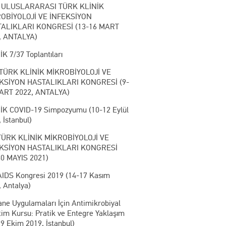
I. ULUSLARARASI TÜRK KLİNİK
OBİYOLOJİ VE İNFEKSİYON
ALIKLARI KONGRESİ (13-16 MART
, ANTALYA)
K 7/37 Toplantıları
. TÜRK KLİNİK MİKROBİYOLOJİ VE
KSİYON HASTALIKLARI KONGRESİ (9-
ART 2022, ANTALYA)
İK COVID-19 Simpozyumu (10-12 Eylül
 İstanbul)
 TÜRK KLİNİK MİKROBİYOLOJİ VE
KSİYON HASTALIKLARI KONGRESİ
30 MAYIS 2021)
AIDS Kongresi 2019 (14-17 Kasım
 Antalya)
ane Uygulamaları İçin Antimikrobiyal
tim Kursu: Pratik ve Entegre Yaklaşım
9 Ekim 2019, İstanbul)