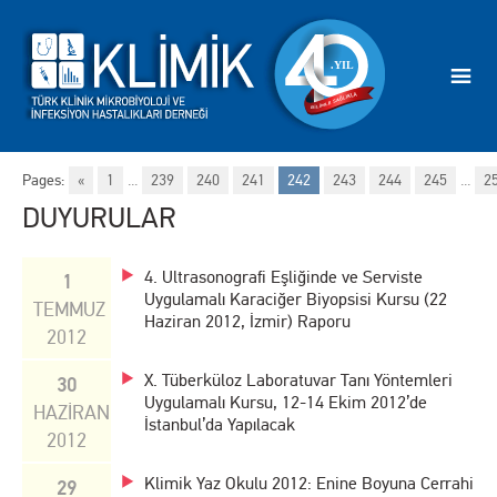
Pages:
«
1
...
239
240
241
242
243
244
245
...
2
DUYURULAR
4. Ultrasonografi Eşliğinde ve Serviste
1
Uygulamalı Karaciğer Biyopsisi Kursu (22
TEMMUZ
Haziran 2012, İzmir) Raporu
2012
X. Tüberküloz Laboratuvar Tanı Yöntemleri
30
Uygulamalı Kursu, 12-14 Ekim 2012’de
HAZİRAN
İstanbul’da Yapılacak
2012
Klimik Yaz Okulu 2012: Enine Boyuna Cerrahi
29