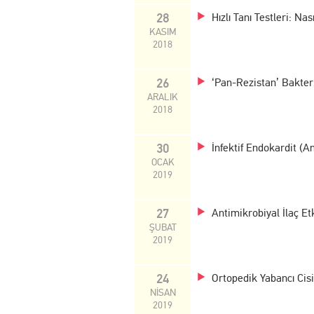
28
Hızlı Tanı Testleri: N
KASIM
2018
26
‘Pan-Rezistan’ Bakter
ARALIK
2018
30
İnfektif Endokardit (A
OCAK
2019
27
Antimikrobiyal İlaç Et
ŞUBAT
2019
24
Ortopedik Yabancı Cis
NİSAN
2019