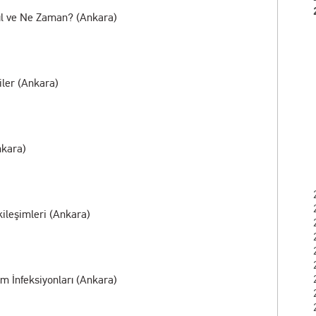
asıl ve Ne Zaman? (Ankara)
iler (Ankara)
nkara)
kileşimleri (Ankara)
im İnfeksiyonları (Ankara)