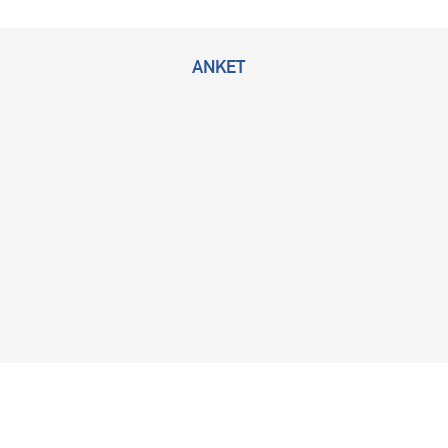
ANKET
2026 © Bu sitenin tüm hakları KLİMİK Derneğine ait