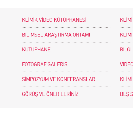
KLİMİK VİDEO KÜTÜPHANESİ
KLİMİ
BİLİMSEL ARAŞTIRMA ORTAMI
KLİM
KÜTÜPHANE
BİLGİ
FOTOĞRAF GALERİSİ
VİDEO
SİMPOZYUM VE KONFERANSLAR
KLİM
GÖRÜŞ VE ÖNERİLERİNİZ
BEŞ 
tir. Tasarım ve Uygulama: .doc