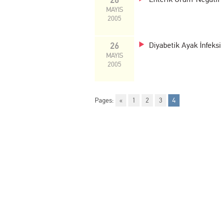
MAYIS
2005
26
Diyabetik Ayak İnfeks
MAYIS
2005
Pages:
«
1
2
3
4