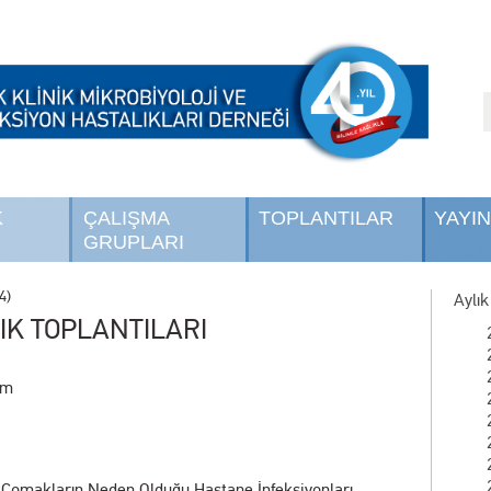
K
ÇALIŞMA
TOPLANTILAR
YAYI
GRUPLARI
4)
Aylık
IK TOPLANTILARI
ım
 Çomakların Neden Olduğu Hastane İnfeksiyonları