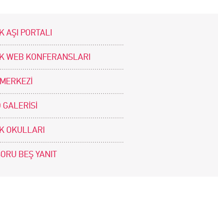
K AŞI PORTALI
İK WEB KONFERANSLARI
 MERKEZİ
 GALERİSİ
İK OKULLARI
SORU BEŞ YANIT
BİZİ TAKİP EDİNİZ