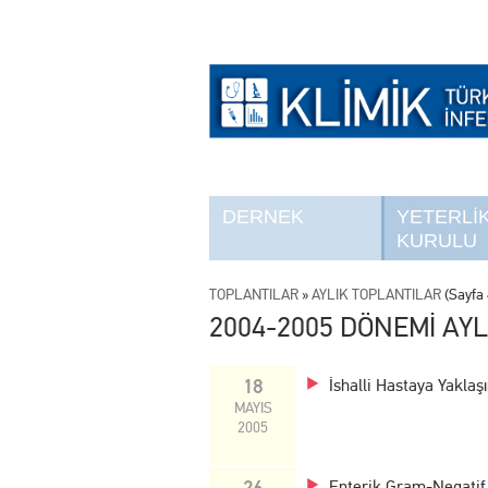
DERNEK
YETERLİ
KURULU
TOPLANTILAR
»
AYLIK TOPLANTILAR
(Sayfa 
2004-2005 DÖNEMİ AYL
18
İshalli Hastaya Yaklaş
MAYIS
2005
26
Enterik Gram-Negatif