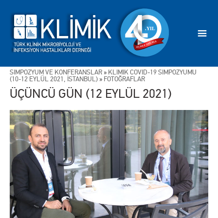
SİMPOZYUM VE KONFERANSLAR
»
KLİMİK COVID-19 SİMPOZYUMU
(10-12 EYLÜL 2021, İSTANBUL)
»
FOTOĞRAFLAR
ÜÇÜNCÜ GÜN (12 EYLÜL 2021)