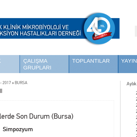
K
ÇALIŞMA
TOPLANTILAR
YAYI
GRUPLARI
- 2017
»
BURSA
Aylık
I
tlerde Son Durum (Bursa)
Simpozyum