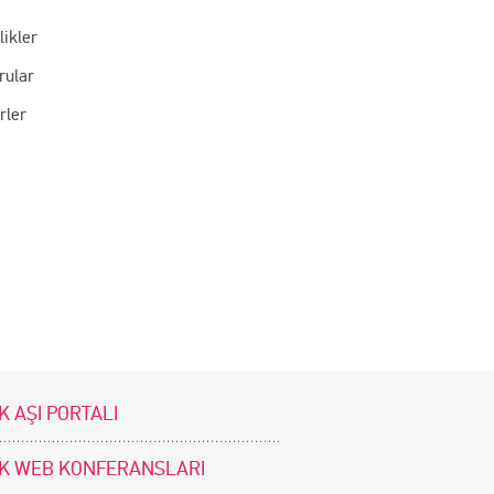
likler
rular
rler
K AŞI PORTALI
İK WEB KONFERANSLARI