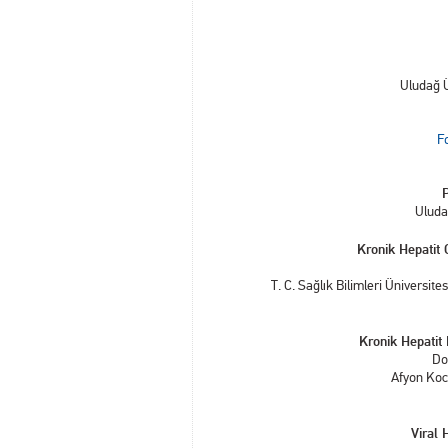
Uludağ 
Fo
P
Uluda
Kronik Hepatit
T. C. Sağlık Bilimleri Üniversit
Kronik Hepatit
Do
Afyon Koca
Viral 