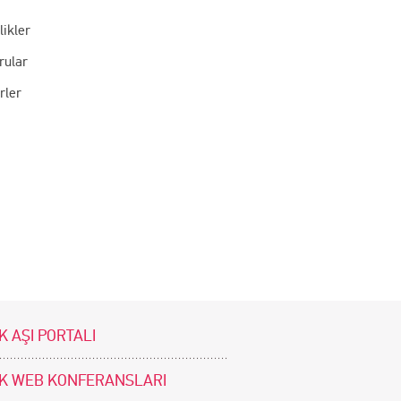
likler
rular
rler
K AŞI PORTALI
İK WEB KONFERANSLARI