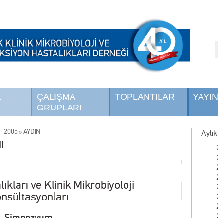
K
ÇALIŞMA
TOPLANTILAR
YAYI
GRUPLARI
- 2005
»
AYDIN
Aylık
I
ıkları ve Klinik Mikrobiyoloji
nsültasyonları
Simpozyum