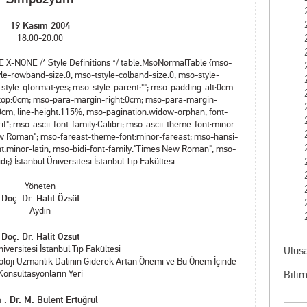
19 Kasım 2004
18.00-20.00
ONE X-NONE
/* Style Definitions */ table.MsoNormalTable {mso-
le-rowband-size:0; mso-tstyle-colband-size:0; mso-style-
-style-qformat:yes; mso-style-parent:""; mso-padding-alt:0cm
-top:0cm; mso-para-margin-right:0cm; mso-para-margin-
0cm; line-height:115%; mso-pagination:widow-orphan; font-
erif"; mso-ascii-font-family:Calibri; mso-ascii-theme-font:minor-
ew Roman"; mso-fareast-theme-font:minor-fareast; mso-hansi-
nt:minor-latin; mso-bidi-font-family:"Times New Roman"; mso-
i;} İstanbul Üniversitesi İstanbul Tıp Fakültesi
Yöneten
Doç. Dr. Halit Özsüt
Aydın
Doç. Dr. Halit Özsüt
iversitesi İstanbul Tıp Fakültesi
Ulusa
iyoloji Uzmanlık Dalının Giderek Artan Önemi ve Bu Önem İçinde
Konsültasyonların Yeri
Bilim
. Dr. M. Bülent Ertuğrul