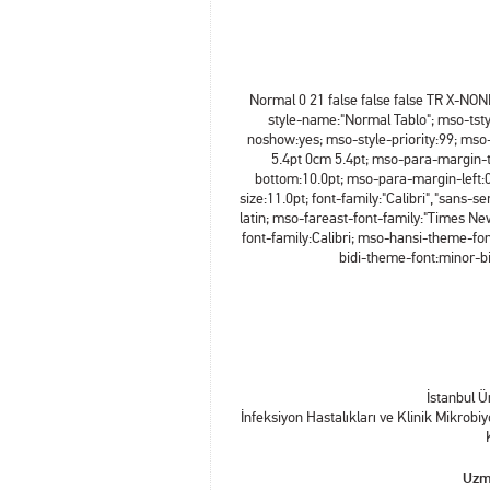
Normal 0 21 false false false TR X-N
style-name:"Normal Tablo"; mso-tsty
noshow:yes; mso-style-priority:99; mso
5.4pt 0cm 5.4pt; mso-para-margin
bottom:10.0pt; mso-para-margin-left:
size:11.0pt; font-family:"Calibri","sans-s
latin; mso-fareast-font-family:"Times N
font-family:Calibri; mso-hansi-theme-fo
bidi-theme-font:minor-bid
İstanbul Ün
İnfeksiyon Hastalıkları ve Klinik Mikrob
Uzm 