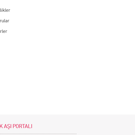
likler
rular
rler
K AŞI PORTALI