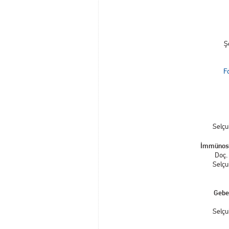
Ş
Fo
Selçu
İmmünosü
Doç.
Selçu
Gebe
Selçu