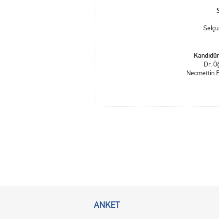
S
Selçu
Kandidür
Dr. Ö
Necmettin E
ANKET