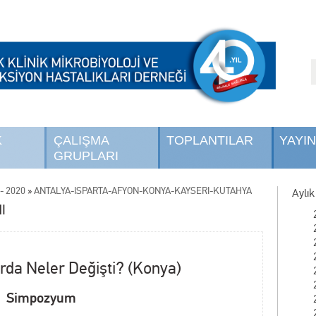
K
ÇALIŞMA
TOPLANTILAR
YAYI
GRUPLARI
- 2020
»
ANTALYA-ISPARTA-AFYON-KONYA-KAYSERİ-KÜTAHYA
Aylık
I
rda Neler Değişti? (Konya)
Simpozyum