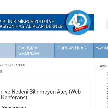
K
ÇALIŞMA
TOPLANTILAR
YAYI
GRUPLARI
- 2023
»
İSTANBUL
Aylık
I
ım ve Nedeni Bilinmeyen Ateş (Web
Konferans)
Simpozyum