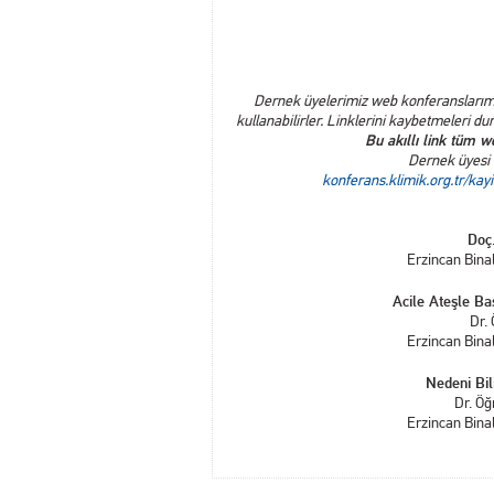
Dernek üyelerimiz web konferanslarımıza
kullanabilirler. Linklerini kaybetmeleri 
Bu akıllı link tüm we
Dernek üyesi o
konferans.klimik.org.tr/kayi
Doç
Erzincan Binal
Acile Ateşle Ba
Dr.
Erzincan Binal
Nedeni Bil
Dr. Öğ
Erzincan Binal