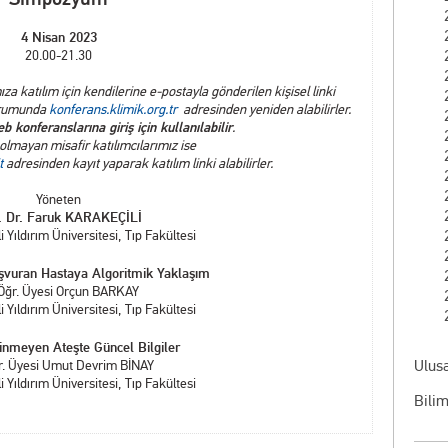
4 Nisan 2023
20.00-21.30
 katılım için kendilerine e-postayla gönderilen kişisel linki
durumunda
konferans.klimik.org.tr
adresinden yeniden alabilirler.
b konferanslarına giriş için kullanılabilir
.
lmayan misafir katılımcılarımız ise
t
adresinden kayıt yaparak katılım linki alabilirler.
Yöneten
. Dr. Faruk KARAKEÇİLİ
i Yıldırım Üniversitesi, Tıp Fakültesi
şvuran Hastaya Algoritmik Yaklaşım
 Öğr. Üyesi Orçun BARKAY
i Yıldırım Üniversitesi, Tıp Fakültesi
inmeyen Ateşte Güncel Bilgiler
Ulusa
r. Üyesi Umut Devrim BİNAY
i Yıldırım Üniversitesi, Tıp Fakültesi
Bilim