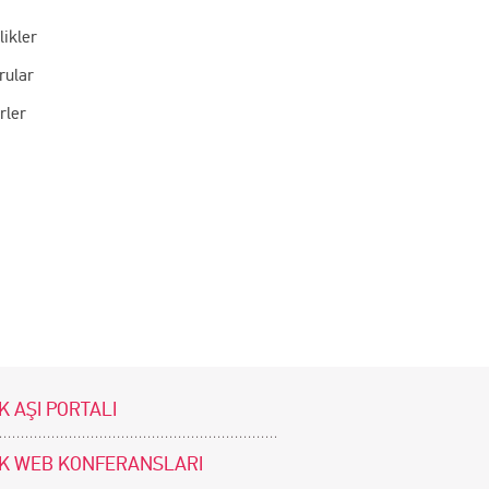
likler
rular
rler
K AŞI PORTALI
İK WEB KONFERANSLARI