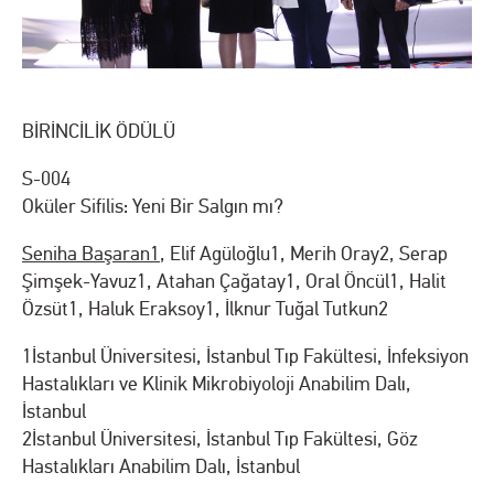
BİRİNCİLİK ÖDÜLÜ
S-004
Oküler Sifilis: Yeni Bir Salgın mı?
Seniha Başaran
1
, Elif Agüloğlu
1
, Merih Oray
2
, Serap
Şimşek-Yavuz
1
, Atahan Çağatay
1
, Oral Öncül
1
, Halit
Özsüt
1
, Haluk Eraksoy
1
, İlknur Tuğal Tutkun
2
1
İstanbul Üniversitesi, İstanbul Tıp Fakültesi, İnfeksiyon
Hastalıkları ve Klinik Mikrobiyoloji Anabilim Dalı,
İstanbul
2
İstanbul Üniversitesi, İstanbul Tıp Fakültesi, Göz
Hastalıkları Anabilim Dalı, İstanbul