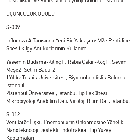
Hastalıkları ve Klinik Mikrobiyoloji Bölümü, İstanbul
ÜÇÜNCÜLÜK ÖDÜLÜ
S-009
İnfluenza A Tanısında Yeni Bir Yaklaşım: M2e Peptidine
Spesifik Igy Antikorlarının Kullanımı
Yasemin Budama-Kılınç
1
, Rabia Çakır-Koç
1
, Sevim
Meşe
2
, Selim Badur
2
1
Yıldız Teknik Üniversitesi, Biyomühendislik Bölümü,
İstanbul
2
Istanbul Üniversitesi, İstanbul Tıp Fakültesi
Mikrobiyoloji Anabilim Dalı, Viroloji Bilim Dalı, İstanbul
S-012
Ventilatör İlişkili Pnömonilerin Önlenmesine Yönelik
Nanoteknoloji Destekli Endotrakeal Tüp Yüzey
Kaplamaları