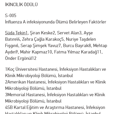
İKİNCİLİK ÖDÜLÜ
S-005
İnfluenza A infeksiyonunda Ölümü Belirleyen Faktörler
Süda Tekin
1
, Şiran Keske
2
, Servet Alan
3
, Ayşe
Batırel
4
, Zehra Çağla Karakoç
5
, Nuriye Taşdelen
Fışgın
6
, Serap Şimşek Yavuz
7
, Burcu Bayrak
8
, Mehtap
Aydın
9
, Mahir Kapmaz
10
, Fatma Yılmaz Karadağ
11
,
Önder Ergönül
12
1
Koç Üniversitesi Hastanesi, İnfeksiyon Hastalıkları ve
Klinik Mikrobiyoloji Bölümü, İstanbul
2
Amerikan Hastanesi, İnfeksiyon Hastalıkları ve Klinik
Mikrobiyoloji Bölümü, İstanbul
3
Memorial Hastanesi, İnfeksiyon Hastalıkları ve Klinik
Mikrobiyoloji Bölümü, İstanbul
4
SB Kartal Eğitim ve Araştırma Hastanesi, İnfeksiyon
Hastalıkları ve Klinik Mikrobiyoloji Bölümü, İstanbul