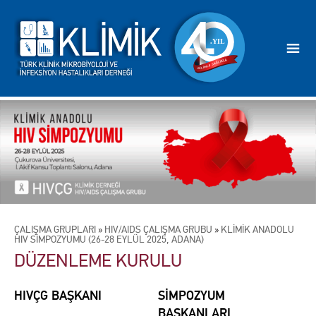
ÇALIŞMA GRUPLARI
»
HIV/AIDS ÇALIŞMA GRUBU
»
KLİMİK ANADOLU
HIV SİMPOZYUMU (26-28 EYLÜL 2025, ADANA)
DÜZENLEME KURULU
HIVÇG BAŞKANI
SİMPOZYUM
BAŞKANLARI