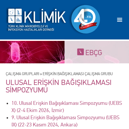
ÇALIŞMA GRUPLARI
»
ERİŞKİN BAĞIŞIKLAMASI ÇALIŞMA GRUBU
ULUSAL ERİŞKİN BAĞIŞIKLAMASI
SİMPOZYUMU
10. Ulusal Erişkin Bağışıklaması Simpozyumu (UEBS
X) (2-4 Ekim 2026, İzmir)
9. Ulusal Erişkin Bağışıklaması Simpozyumu (UEBS
IX) (22-23 Kasım 2024, Ankara)