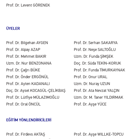
Prof. Dr. Levent GÖRENEK
ÜYELER
Prof. Dr. Bilgehan AYGEN
Prof. Dr. Serhan SAKARYA
Prof. Dr. Alpay AZAP
Prof. Dr. Neşe SALTOĞLU
Prof. Dr. Mehmet BAKIR
Uzm. Dr. Funda ŞİMŞEK
Uzm. Dr. Nur BENZONANA
Doç. Dr. Süda TEKİN-KORUK
Prof. Dr. Çağrı BÜKE
Prof. Dr. Funda TİMURKAYNAK
Prof. Dr. Önder ERGÖNÜL
Prof. Dr. Onur URAL
Prof. Dr. Ayten KADANALI
Uzm. Dr. Nuray UZUN
Doç. Dr. Aysel KOCAGÜL-ÇELİKBAŞ
Prof. Dr. Ata Nevzat YALÇIN
Prof. Dr. Lütfiye MÜLAZIMOĞLU
Uzm. Dr. M. Taner YILDIRMAK
Prof. Dr. Oral ÖNCÜL
Prof. Dr. Ayşe YÜCE
EĞİTİM YÖNLENDİRİCİLERİ
Prof. Dr. Firdevs AKTAŞ
Prof. Dr. Ayşe WILLKE-TOPCU