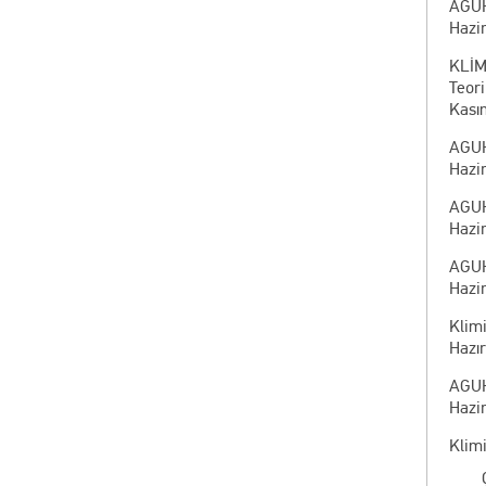
AGUH
Hazir
KLİM
Teor
Kası
AGUH
Hazir
AGUH
Hazir
AGUH
Hazir
Klimi
Hazır
AGUH
Hazir
Klim