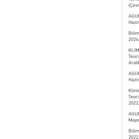
(Çevr
AGUH
Hazi
Bili
2024,
KLİM
Teor
Aralı
AGUH
Hazir
Klim
Teor
2022,
AGUH
Mayıs
Bili
2022,