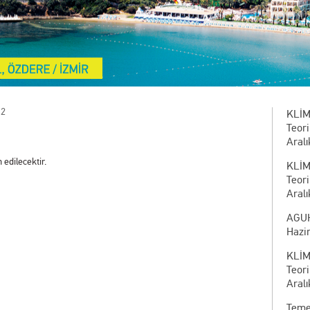
12
KLİM
Teor
Aralı
 edilecektir.
KLİM
Teor
Aralı
AGUH
Hazi
KLİM
Teor
Aralı
Temel