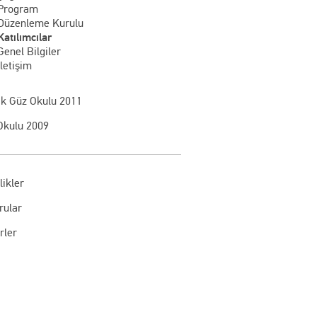
Program
Düzenleme Kurulu
Katılımcılar
Genel Bilgiler
İletişim
ik Güz Okulu 2011
Okulu 2009
likler
rular
rler