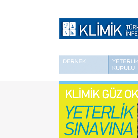
DERNEK
YETERLİ
KURULU