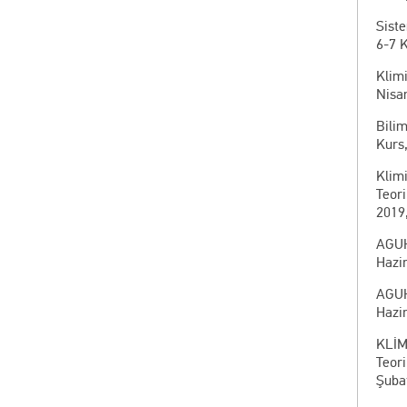
Sist
6-7 
Klim
Nisan
Bilim
Kurs,
Klim
Teor
2019
AGUH
Hazir
AGUH
Hazir
KLİM
Teor
Şubat