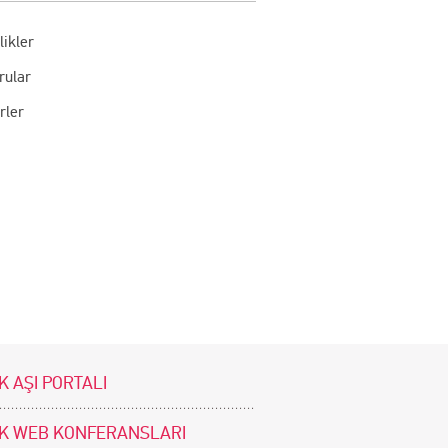
likler
rular
rler
K AŞI PORTALI
İK WEB KONFERANSLARI