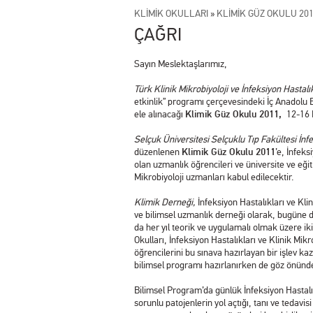
KLİMİK OKULLARI
»
KLİMİK GÜZ OKULU 20
ÇAĞRI
Sayın Meslektaşlarımız,
Türk Klinik Mikrobiyoloji ve İnfeksiyon Hastalı
etkinlik” programı çerçevesindeki İç Anadolu B
ele alınacağı
Klimik Güz Okulu 2011,
12-16 
Selçuk Üniversitesi Selçuklu Tıp Fakültesi İnfe
düzenlenen
Klimik Güz Okulu 2011
’e, İnfeks
olan uzmanlık öğrencileri ve üniversite ve eğit
Mikrobiyoloji uzmanları kabul edilecektir.
Klimik Derneği,
İnfeksiyon Hastalıkları ve Kli
ve bilimsel uzmanlık derneği olarak, bugüne d
da her yıl teorik ve uygulamalı olmak üzere ik
Okulları, İnfeksiyon Hastalıkları ve Klinik Mik
öğrencilerini bu sınava hazırlayan bir işlev 
bilimsel programı hazırlanırken de göz önünd
Bilimsel Program’da günlük İnfeksiyon Hastalık
sorunlu patojenlerin yol açtığı, tanı ve tedavis