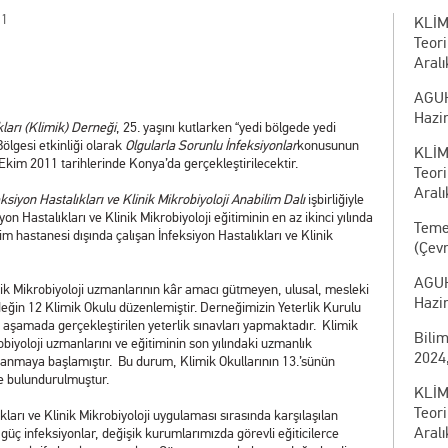
11
KLİM
Teor
Aralı
AGUH
Hazi
kları (Klimik) Derneği
, 25. yaşını kutlarken “yedi bölgede yedi
ölgesi etkinliği olarak
Olgularla Sorunlu İnfeksiyonlar
konusunun
KLİM
Ekim 2011 tarihlerinde Konya’da gerçekleştirilecektir.
Teor
Aralı
ksiyon Hastalıkları ve Klinik Mikrobiyoloji Anabilim Dalı
işbirliğiyle
iyon Hastalıkları ve Klinik Mikrobiyoloji eğitiminin en az ikinci yılında
Temel
im hastanesi dışında çalışan İnfeksiyon Hastalıkları ve Klinik
(Çevr
AGUH
nik Mikrobiyoloji uzmanlarının kâr amacı gütmeyen, ulusal, mesleki
Hazi
eğin 12 Klimik Okulu düzenlemiştir. Derneğimizin Yeterlik Kurulu
i aşamada gerçekleştirilen yeterlik sınavları yapmaktadır. Klimik
Bili
robiyoloji uzmanlarını ve eğitiminin son yılındaki uzmanlık
2024,
kazanmaya başlamıştır. Bu durum, Klimik Okullarının 13.’sünün
e bulundurulmuştur.
KLİM
Teor
ları ve Klinik Mikrobiyoloji uygulaması sırasında karşılaşılan
Aralı
i güç infeksiyonlar, değişik kurumlarımızda görevli eğiticilerce