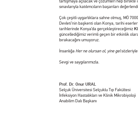
tartışmaya açılacak ve çözümleri hep birlikte
sınavlarıyla katılımcıların başarıları değerlendi
Çok çeşitli uygarlıklara sahne olmuş, MÖ 7000 
Devleti’nin başkenti olan Konya, tarihi eser
tarihlerinde Konya’da gerçekleştireceğimiz
Kl
güncellediğimiz verimli geçen bir etkinlik ola
bırakacağını umuyoruz.
İnsanlığa
Her ne olursan ol, yine gel
sözleriyle
Sevgi ve saygılarımızla.
Prof. Dr. Onur URAL
Selçuk Üniversitesi Selçuklu Tıp Fakültesi
İnfeksiyon Hastalıkları ve Klinik Mikrobiyol
Anabilim Dalı Başkanı 