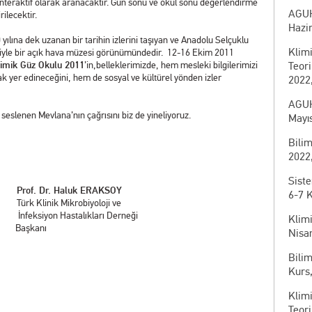
 interaktif olarak aranacaktır. Gün sonu ve okul sonu değerlendirme
AGUH
rilecektir.
Hazir
yılına dek uzanan bir tarihin izlerini taşıyan ve Anadolu Selçuklu
Klim
leriyle bir açık hava müzesi görünümündedir. 12-16 Ekim 2011
imik Güz Okulu 2011
’in,belleklerimizde, hem mesleki bilgilerimizi
Teor
rak yer edineceğini, hem de sosyal ve kültürel yönden izler
2022,
AGUH
 seslenen Mevlana’nın çağrısını biz de yineliyoruz.
Mayıs
Bili
2022,
Sist
Prof. Dr. Haluk ERAKSOY
6-7 
 Türk Klinik Mikrobiyoloji ve
oji İnfeksiyon Hastalıkları Derneği
Klim
Başkanı
Nisan
Bilim
Kurs,
Klim
Teor