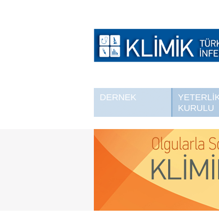
DERNEK
YETERLİ
KURULU