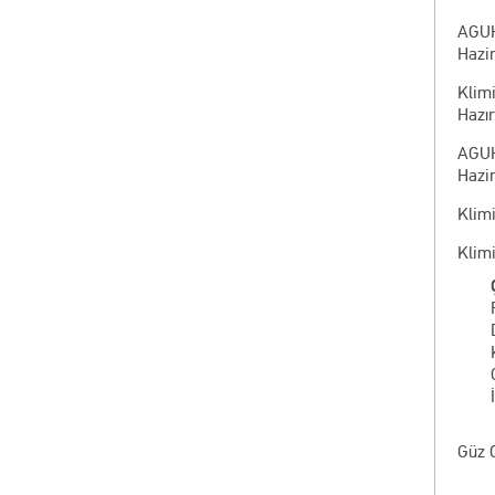
AGUH
Hazir
Klimi
Hazır
AGUH
Hazir
Klim
Klim
Güz 