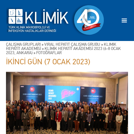
ÇALIŞMA GRUPLARI
»
VİRAL HEPATİT ÇALIŞMA GRUBU
»
KLİMİK
HEPATİT AKADEMİSİ
»
KLİMİK HEPATİT AKADEMİSİ 2023 (6-8 OCAK
2023, ANKARA)
»
FOTOĞRAFLAR
İKİNCİ GÜN (7 OCAK 2023)