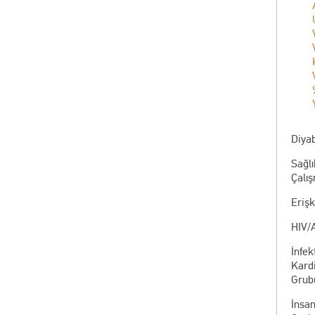
Diyab
Sağlı
Çalı
Eriş
HIV/
İnfek
Kardi
Grub
İnsa