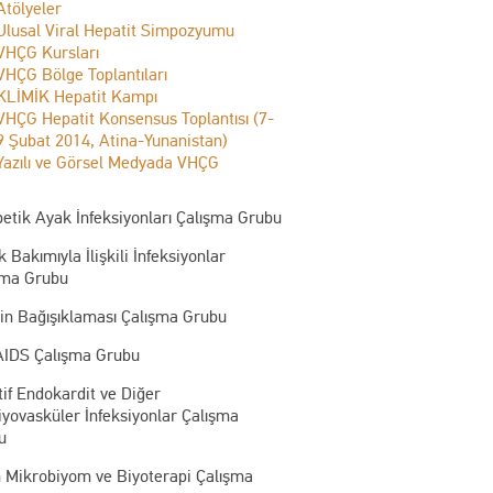
Atölyeler
Ulusal Viral Hepatit Simpozyumu
VHÇG Kursları
VHÇG Bölge Toplantıları
KLİMİK Hepatit Kampı
VHÇG Hepatit Konsensus Toplantısı (7-
9 Şubat 2014, Atina-Yunanistan)
Yazılı ve Görsel Medyada VHÇG
etik Ayak İnfeksiyonları Çalışma Grubu
k Bakımıyla İlişkili İnfeksiyonlar
şma Grubu
kin Bağışıklaması Çalışma Grubu
AIDS Çalışma Grubu
tif Endokardit ve Diğer
yovasküler İnfeksiyonlar Çalışma
u
n Mikrobiyom ve Biyoterapi Çalışma