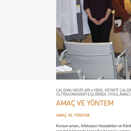
ÇALIŞMA GRUPLARI
»
VİRAL HEPATİT ÇALI
ULTRASONOGRAFİ EŞLİĞİNDE UYGULAMALI K
AMAÇ VE YÖNTEM
AMAÇ VE YÖNTEM
Kursun amacı, İnfeksiyon Hastalıkları ve Klin