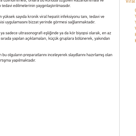
a özendirilmesi, onlara bu konuda özgüven kazandırılması ve
Viral
p tedavi edilmelerinin yaygınlaştırılmasıdır.
 yüksek sayıda kronik viral hepatit infeksiyonu tanı, tedavi ve
isi uygulamasını bizzat yerinde görmesi sağlanmaktadır.
a sadece ultrasonografi eşliğinde ya da kör biyopsi olarak, en az
u sırada yapılan açıklamaları, küçük gruplara bölünerek, yakından
bu olguların preparatlarını inceleyerek slaydlarını hazırlamış olan
tartışma yapılmaktadır.