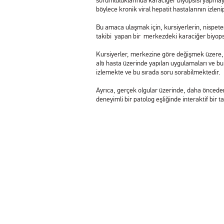
sorumluluklarında karaciğer biyopsisi yapmay
böylece kronik viral hepatit hastalarının izleni
Bu amaca ulaşmak için, kursiyerlerin, nispeten
takibi yapan bir merkezdeki karaciğer biyops
Kursiyerler, merkezine göre değişmek üzere, y
altı hasta üzerinde yapılan uygulamaları ve b
izlemekte ve bu sırada soru sorabilmektedir.
Ayrıca, gerçek olgular üzerinde, daha önceden 
deneyimli bir patolog eşliğinde interaktif bir 