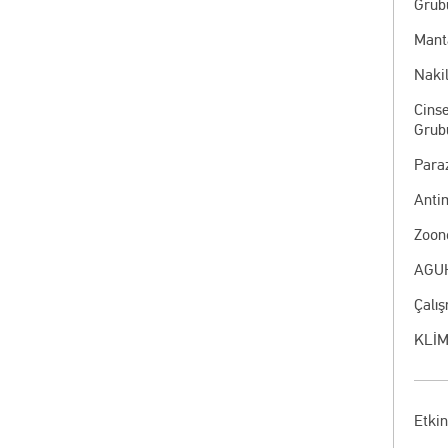
Grub
Manta
Nakil
Cinse
Grub
Paraz
Anti
Zoon
AGUH
Çalı
KLİM
Etkin