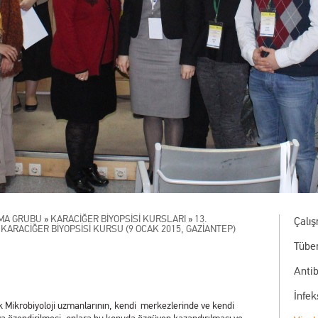
ŞMA GRUBU
»
KARACİĞER BİYOPSİSİ KURSLARI
»
13.
Çalı
ARACİĞER BİYOPSİSİ KURSU (9 OCAK 2015, GAZİANTEP)
Tübe
Antib
İnfe
ik Mikrobiyoloji uzmanlarının, kendi merkezlerinde ve kendi