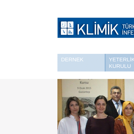
DERNEK
YETERLİ
KURULU