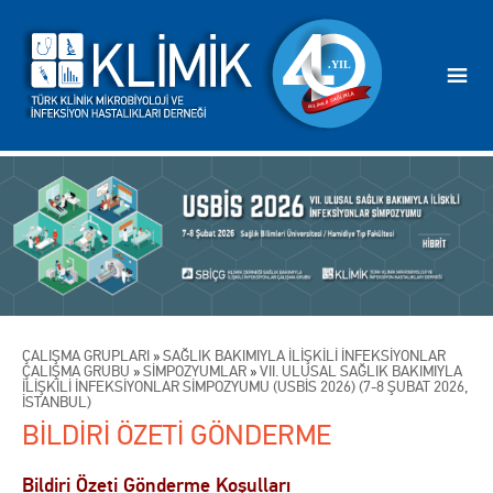
ÇALIŞMA GRUPLARI
»
SAĞLIK BAKIMIYLA İLİŞKİLİ İNFEKSİYONLAR
ÇALIŞMA GRUBU
»
SİMPOZYUMLAR
»
VII. ULUSAL SAĞLIK BAKIMIYLA
İLİŞKİLİ İNFEKSİYONLAR SİMPOZYUMU (USBİS 2026) (7-8 ŞUBAT 2026,
İSTANBUL)
BİLDİRİ ÖZETİ GÖNDERME
Bildiri Özeti Gönderme Koşulları