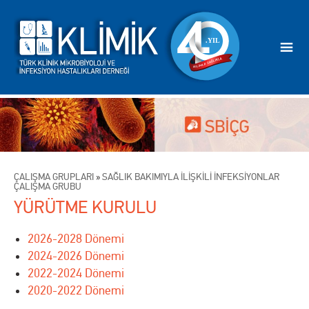
ÇALIŞMA GRUPLARI
»
SAĞLIK BAKIMIYLA İLİŞKİLİ İNFEKSİYONLAR
ÇALIŞMA GRUBU
YÜRÜTME KURULU
2026-2028 Dönemi
2024-2026 Dönemi
2022-2024 Dönemi
2020-2022 Dönemi