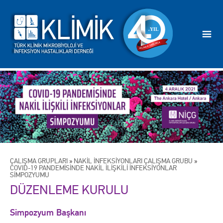
ÇALIŞMA GRUPLARI
»
NAKİL İNFEKSİYONLARI ÇALIŞMA GRUBU
»
COVID-19 PANDEMİSİNDE NAKİL İLİŞKİLİ İNFEKSİYONLAR
SİMPOZYUMU
DÜZENLEME KURULU
Simpozyum Başkanı