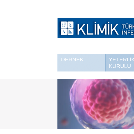
DERNEK
YETERLİ
KURULU