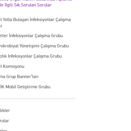
ile İlgili Sık Sorulan Sorular
l Yolla Bulaşan İnfeksiyonlar Çalışma
u
iter İnfeksiyonlar Çalışma Grubu
mikrobiyal Yönetişimi Çalışma Grubu
otik İnfeksiyonlar Çalışma Grubu
 Komisyonu
şma Grup Banner’ları
İK Mobil Geliştirme Grubu
likler
rular
rler