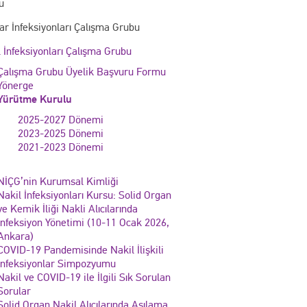
u
r İnfeksiyonları Çalışma Grubu
 İnfeksiyonları Çalışma Grubu
Çalışma Grubu Üyelik Başvuru Formu
Yönerge
Yürütme Kurulu
2025-2027 Dönemi
2023-2025 Dönemi
2021-2023 Dönemi
NİÇG’nin Kurumsal Kimliği
Nakil İnfeksiyonları Kursu: Solid Organ
ve Kemik İliği Nakli Alıcılarında
İnfeksiyon Yönetimi (10-11 Ocak 2026,
Ankara)
COVID-19 Pandemisinde Nakil İlişkili
İnfeksiyonlar Simpozyumu
Nakil ve COVID-19 ile İlgili Sık Sorulan
Sorular
Solid Organ Nakil Alıcılarında Aşılama