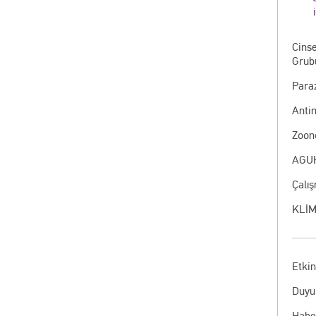
Cinse
Grub
Paraz
Anti
Zoon
AGUH
Çalı
KLİM
Etkin
Duyu
Habe