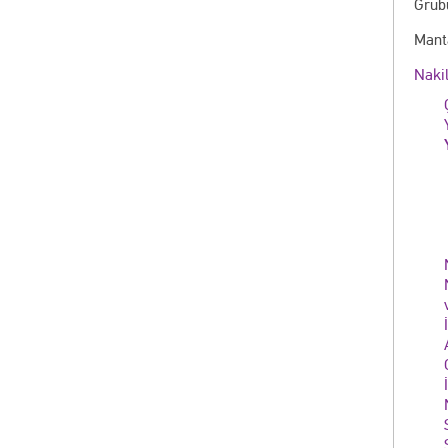
Grub
Manta
Nakil