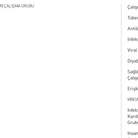
RI ÇALIŞMA GRUBU
Çalı
Tübe
Antib
İnfe
Viral
Diyab
Sağlı
Çalı
Eriş
HIV/
İnfek
Kardi
Grub
İnsa