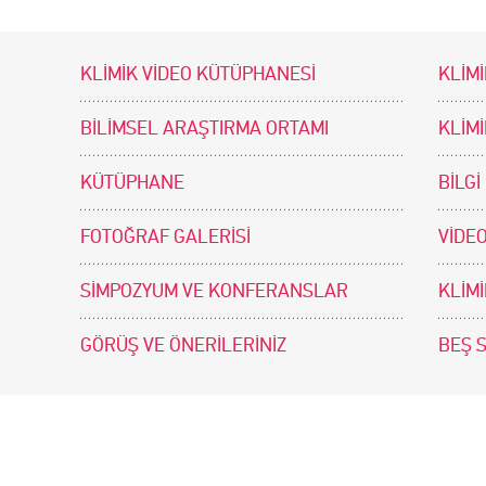
KLİMİK VİDEO KÜTÜPHANESİ
KLİMİ
BİLİMSEL ARAŞTIRMA ORTAMI
KLİM
KÜTÜPHANE
BİLGİ
FOTOĞRAF GALERİSİ
VİDEO
SİMPOZYUM VE KONFERANSLAR
KLİM
GÖRÜŞ VE ÖNERİLERİNİZ
BEŞ 
tir. Tasarım ve Uygulama: .doc