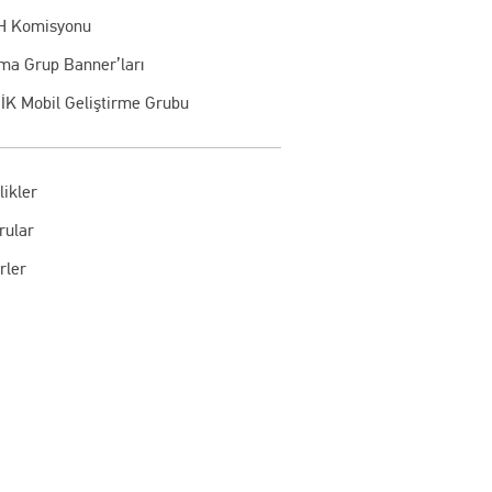
 Komisyonu
şma Grup Banner’ları
İK Mobil Geliştirme Grubu
likler
rular
rler