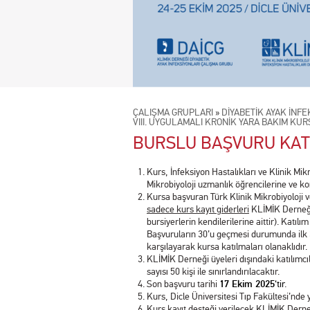
ÇALIŞMA GRUPLARI
»
DİYABETİK AYAK İNF
VIII. UYGULAMALI KRONİK YARA BAKIM KURS
BURSLU BAŞVURU KAT
Kurs, İnfeksiyon Hastalıkları ve Klinik Mik
Mikrobiyoloji uzmanlık öğrencilerine ve kon
Kursa başvuran Türk Klinik Mikrobiyoloji v
sadece kurs kayıt giderleri
KLİMİK Derneği 
bursiyerlerin kendilerilerine aittir). Katıl
Başvuruların 30’u geçmesi durumunda ilk 30
karşılayarak kursa katılmaları olanaklıdır.
KLİMİK Derneği üyeleri dışındaki katılımcıla
sayısı 50 kişi ile sınırlandırılacaktır.
Son başvuru tarihi
17 Ekim 2025
‘tir
.
Kurs, Dicle Üniversitesi Tıp Fakültesi’nde y
Kurs kayıt desteği verilecek KLİMİK Derne