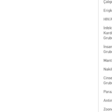
Çalı
Eriş
HIV/
İnfek
Kardi
Grub
İnsa
Grub
Manta
Nakil
Cinse
Grub
Paraz
Anti
Zoon