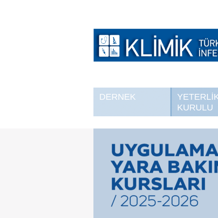
DERNEK
YETERLİ
KURULU