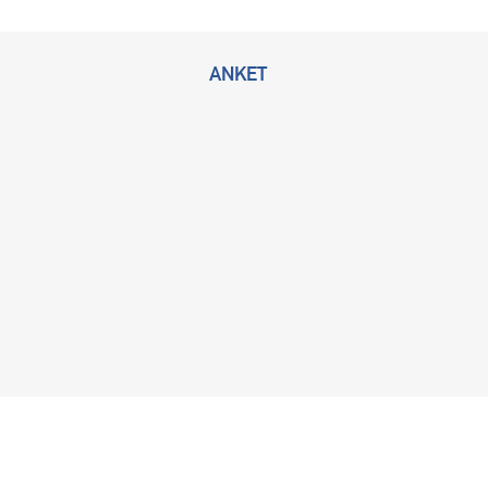
ANKET
2026 © Bu sitenin tüm hakları KLİMİK Derneğine ait