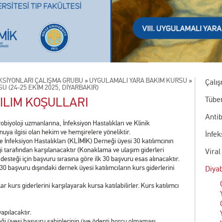
EKSİYONLARI ÇALIŞMA GRUBU
»
UYGULAMALI YARA BAKIM KURSU
»
Çalı
U (24-25 EKİM 2025, DİYARBAKIR)
ILIM KOŞULLARI
Tübe
Antib
robiyoloji uzmanlarına, İnfeksiyon Hastalıkları ve Klinik
uya ilgisi olan hekim ve hemşirelere yöneliktir.
İnfe
e İnfeksiyon Hastalıkları (KLİMİK) Derneği üyesi 30 katılımcının
tarafından karşılanacaktır (Konaklama ve ulaşım giderleri
Viral
ım desteği için başvuru sırasına göre ilk 30 başvuru esas alınacaktır.
 başvuru dışındaki dernek üyesi katılımcıların kurs giderlerini
Diyab
r kurs giderlerini karşılayarak kursa katılabilirler. Kurs katılımcı
apılacaktır.
ği üyesi başvuru sahiplerinin üye ödenti borcu olmaması