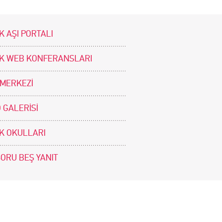
K AŞI PORTALI
İK WEB KONFERANSLARI
 MERKEZİ
 GALERİSİ
İK OKULLARI
SORU BEŞ YANIT
BİZİ TAKİP EDİNİZ