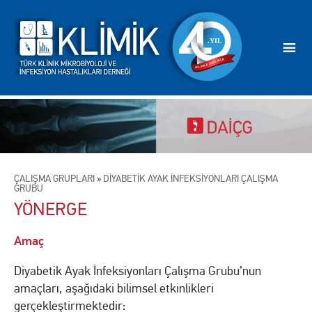
ÇALIŞMA GRUPLARI
»
DİYABETİK AYAK İNFEKSİYONLARI ÇALIŞMA
GRUBU
YÖNERGE
Amaç
Diyabetik Ayak İnfeksiyonları Çalışma Grubu’nun
amaçları, aşağıdaki bilimsel etkinlikleri
gerçekleştirmektedir: