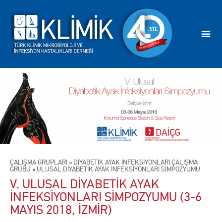
ÇALIŞMA GRUPLARI
»
DİYABETİK AYAK İNFEKSİYONLARI ÇALIŞMA
GRUBU
»
ULUSAL DİYABETİK AYAK İNFEKSİYONLARI SİMPOZYUMU
V. ULUSAL DİYABETİK AYAK
İNFEKSİYONLARI SİMPOZYUMU (3-6
MAYIS 2018, İZMİR)