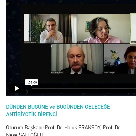
DÜNDEN BUGÜNE ve BUGÜNDEN GELECEĞE
ANTİBİYOTİK DİRENCİ
Oturum Başkanı: Prof. Dr. Haluk ERAKSOY, Prof. Dr.
Neşe SALTOĞLU