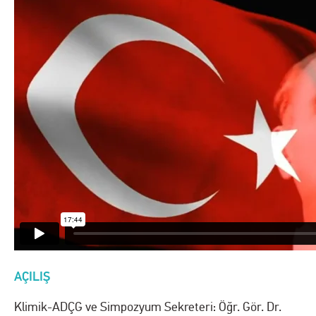
AÇILIŞ
Klimik-ADÇG ve Simpozyum Sekreteri: Öğr. Gör. Dr.