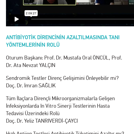
ANTİBİYOTİK DİRENCİNİN AZALTILMASINDA TANI
YÖNTEMLERİNİN ROLÜ
Oturum Başkanı: Prof. Dr. Mustafa Oral ÖNCÜL, Prof.
Dr. Ata Nevzat YALÇIN
Sendromik Testler Direnç Gelişimini Önleyebilir mi?
Doç. Dr. İmran SAĞLIK
Tüm İlaçlara Dirençli Mikroorganizmalarla Gelişen
İnfeksiyonlarda In Vitro Sinerji Testlerinin Hasta
Tedavisi Üzerindeki Rolü
Doç. Dr. Yeliz TANRIVERDİ-ÇAYCI
Hızlı Antijen Testleri Antibiyotik Tüketimini Azaltır mı?