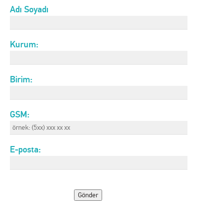
Adı Soyadı
Kurum:
Birim:
GSM:
E-posta:
Please leave this
field empty.