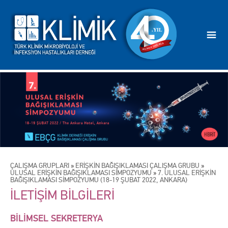
ÇALIŞMA GRUPLARI
»
ERİŞKİN BAĞIŞIKLAMASI ÇALIŞMA GRUBU
»
ULUSAL ERİŞKİN BAĞIŞIKLAMASI SİMPOZYUMU
»
7. ULUSAL ERİŞKİN
BAĞIŞIKLAMASI SİMPOZYUMU (18-19 ŞUBAT 2022, ANKARA)
İLETİŞİM BİLGİLERİ
BİLİMSEL SEKRETERYA