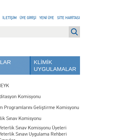
İLETİŞİM
ÜYE GİRİŞİ
YENİ ÜYE
SİTE HARİTASI
NLAR
KLİMİK
UYGULAMALAR
MEYK
ditasyon Komisyonu
im Programlarını Geliştirme Komisyonu
rlik Sınav Komisyonu
Yeterlik Sınav Komisyonu Üyeleri
Yeterlik Sınavı Uygulama Rehberi