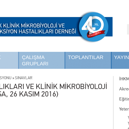
K
ÇALIŞMA
TOPLANTILAR
YAYI
GRUPLARI
İSYONU
»
SINAVLAR
İHK
LIKLARI VE KLİNİK MİKROBİYOLOJİ
Akre
A, 26 KASIM 2016)
Eğit
Yete