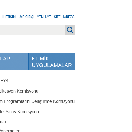
İLETİŞİM
ÜYE GİRİŞİ
YENİ ÜYE
SİTE HARİTASI
NLAR
KLİMİK
UYGULAMALAR
MEYK
ditasyon Komisyonu
im Programlarını Geliştirme Komisyonu
rlik Sınav Komisyonu
uat
Yönergeler