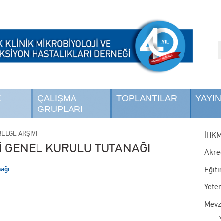
K
ÇALIŞMA
TOPLANTILAR
YAYI
GRUPLARI
ELGE ARŞİVİ
İHK
Lİ GENEL KURULU TUTANAĞI
Akre
nağı
Eğit
Yete
Mevz