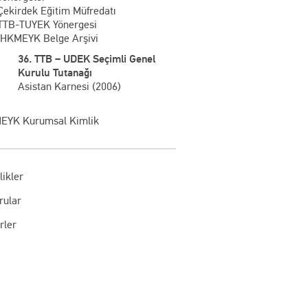
Çekirdek Eğitim Müfredatı
TTB-TUYEK Yönergesi
İHKMEYK Belge Arşivi
36. TTB – UDEK Seçimli Genel
Kurulu Tutanağı
Asistan Karnesi (2006)
EYK Kurumsal Kimlik
likler
rular
rler