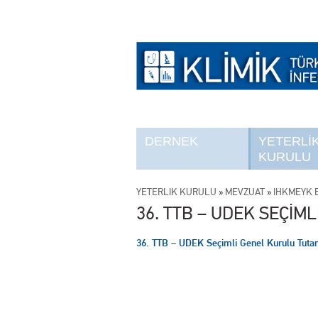
DERNEK
YETERLİ
KURULU
YETERLİK KURULU
»
MEVZUAT
»
İHKMEYK B
36. TTB – UDEK SEÇİM
36. TTB – UDEK Seçimli Genel Kurulu Tuta