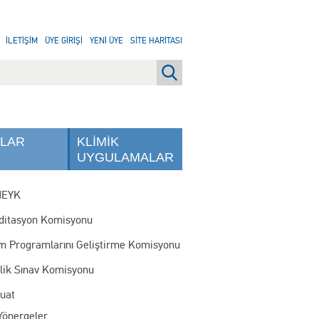
İLETİŞİM
ÜYE GİRİŞİ
YENİ ÜYE
SİTE HARİTASI
NLAR
KLİMİK
UYGULAMALAR
MEYK
ditasyon Komisyonu
im Programlarını Geliştirme Komisyonu
rlik Sınav Komisyonu
uat
Yönergeler