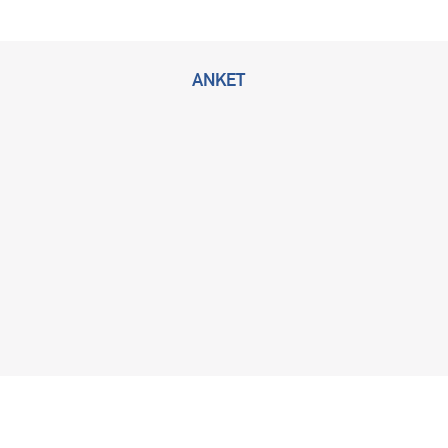
ANKET
2026 © Bu sitenin tüm hakları KLİMİK Derneğine ait