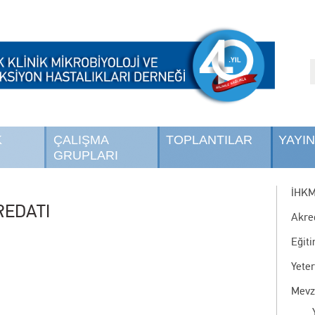
K
ÇALIŞMA
TOPLANTILAR
YAYI
GRUPLARI
İHK
REDATI
Akre
Eğit
Yete
Mevz