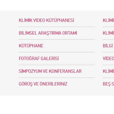
KLİMİK VİDEO KÜTÜPHANESİ
KLİMİ
BİLİMSEL ARAŞTIRMA ORTAMI
KLİM
KÜTÜPHANE
BİLGİ
FOTOĞRAF GALERİSİ
VİDEO
SİMPOZYUM VE KONFERANSLAR
KLİM
GÖRÜŞ VE ÖNERİLERİNİZ
BEŞ 
tir. Tasarım ve Uygulama: .doc