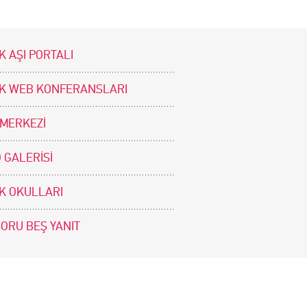
K AŞI PORTALI
İK WEB KONFERANSLARI
 MERKEZİ
 GALERİSİ
İK OKULLARI
SORU BEŞ YANIT
BİZİ TAKİP EDİNİZ