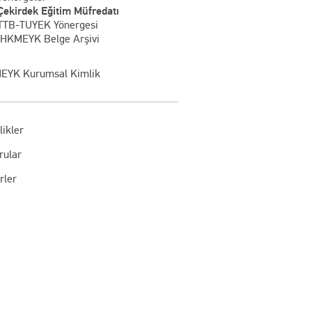
Çekirdek Eğitim Müfredatı
TTB-TUYEK Yönergesi
İHKMEYK Belge Arşivi
EYK Kurumsal Kimlik
likler
rular
rler