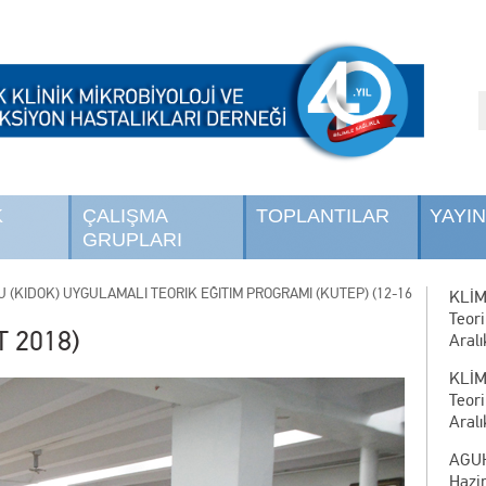
K
ÇALIŞMA
TOPLANTILAR
YAYI
GRUPLARI
 (KİDOK) UYGULAMALI TEORİK EĞİTİM PROGRAMI (KUTEP) (12-16
KLİM
Teor
T 2018)
Aralı
KLİM
Teor
Aralı
AGUH
Hazi