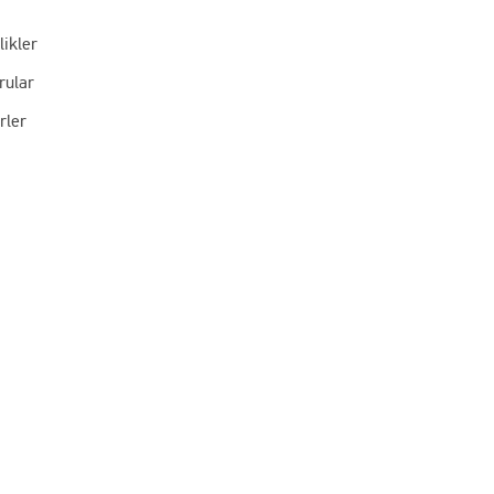
likler
rular
rler