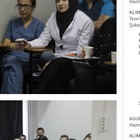
Hazir
KLİM
Teor
Şubat
AGUH
Hazir
KLİM