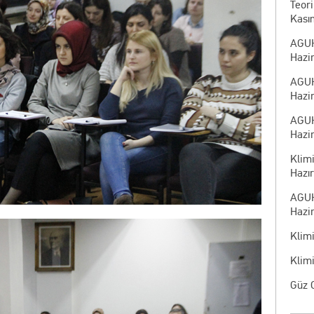
Teor
Kası
AGUH
Hazir
AGUH
Hazir
AGUH
Hazir
Klimi
Hazır
AGUH
Hazir
Klim
Klim
Güz 