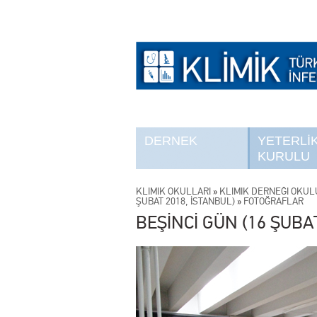
DERNEK
YETERLİ
KURULU
KLİMİK OKULLARI
»
KLİMİK DERNEĞİ OKULU
ŞUBAT 2018, İSTANBUL)
»
FOTOĞRAFLAR
BEŞİNCİ GÜN (16 ŞUBA