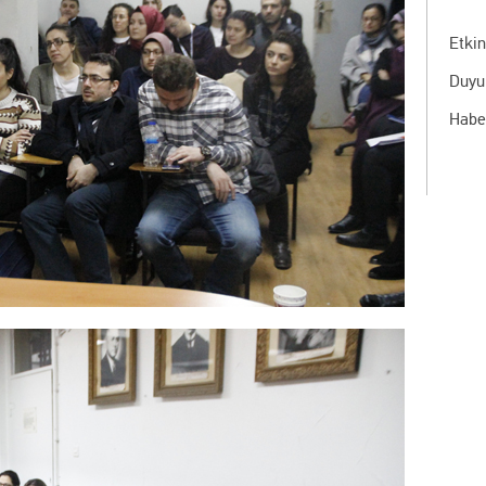
Etkin
Duyu
Habe