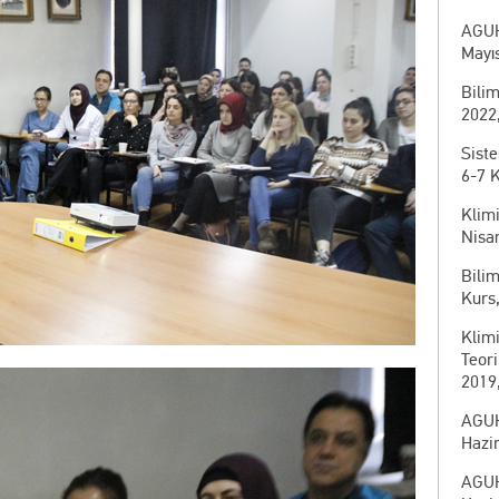
AGUH
Mayıs
Bili
2022,
Sist
6-7 
Klim
Nisan
Bilim
Kurs,
Klim
Teor
2019
AGUH
Hazir
AGUH