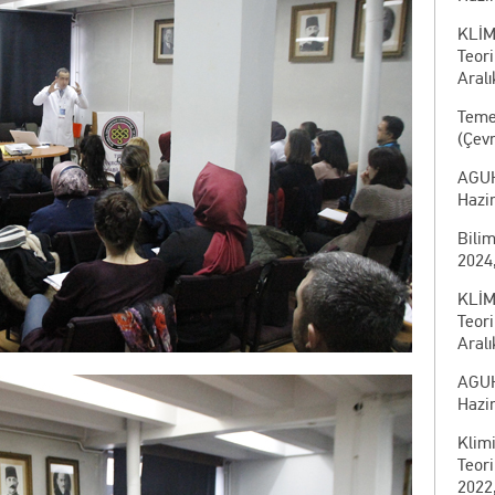
KLİM
Teor
Aralı
Temel
(Çevr
AGUH
Hazi
Bili
2024,
KLİM
Teor
Aralı
AGUH
Hazir
Klim
Teor
2022,