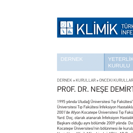
DERNEK
YETERLİ
KURULU
DERNEK
»
KURULLAR
»
ÖNCEKİ KURULLA
PROF. DR. NEŞE DEMİR
1995 yılında Uludağ Üniversitesi Tıp Fakültes
Üniversitesi Tıp Fakültesi İnfeksiyon Hastalıkl
2001’de Afyon Kocatepe Üniversitesi Tıp Fakül
Yard. Doç. olarak atanarak İnfeksiyon Hastalık
Başkanı olduğu aynı bölümde 2009 yılında Doçe
Kocatepe Üniversitesi’nin bölünmesi ile kurula