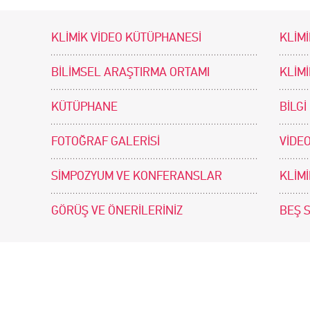
KLİMİK VİDEO KÜTÜPHANESİ
KLİMİ
BİLİMSEL ARAŞTIRMA ORTAMI
KLİM
KÜTÜPHANE
BİLGİ
FOTOĞRAF GALERİSİ
VİDEO
SİMPOZYUM VE KONFERANSLAR
KLİM
GÖRÜŞ VE ÖNERİLERİNİZ
BEŞ 
tir. Tasarım ve Uygulama: .doc