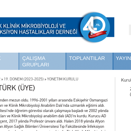
K
ÇALIŞMA
TOPLANTILAR
YAYI
GRUPLARI
R
»
19. DÖNEM (2023-2025)
»
YÖNETİM KURULU
Kurul
TÜRK (ÜYE)
i’nden mezun oldu. 1996-2001 yılları arasında Eskişehir Osmangazi
arı ve Klinik Mikrobiyoloji Anabilim Dalı’nda uzmanlık eğitimi aldı.
tesi’nde öğretim görevlisi olarak çalışmaya başladı ve 2002 yılında
ları ve Klinik Mikrobiyoloji anabilim dalı (AD)’nı kurdu. Kurucu AD
nt, 2017 yılında Profesör ünvanı aldı. Halen 2018 yılında Afyon
n Afyon Sağlık Bilimleri Üniversitesi Tıp Fakültesinde İnfeksiyon