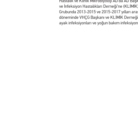
Hastalık ve Klinik Mikrobiyoloji AD’da AD Baş
ve İnfeksiyon Hastalıkları Derneği’ne (KLİMİK
Grubunda 2013-2015 ve 2015-2017 yılları aras
döneminde VHÇG Başkanı ve KLİMİK Derneği yöne
ayak infeksiyonları ve yoğun bakım infeksiyonlar