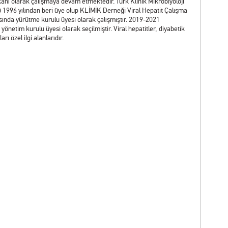
kanı olarak çalışmaya devam etmektedir. Türk Klinik Mikrobiyoloji
) 1996 yılından beri üye olup KLİMİK Derneği Viral Hepatit Çalışma
ında yürütme kurulu üyesi olarak çalışmıştır. 2019-2021
tim kurulu üyesi olarak seçilmiştir. Viral hepatitler, diyabetik
ı özel ilgi alanlarıdır.