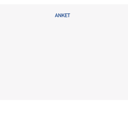
ANKET
2026 © Bu sitenin tüm hakları KLİMİK Derneğine ait