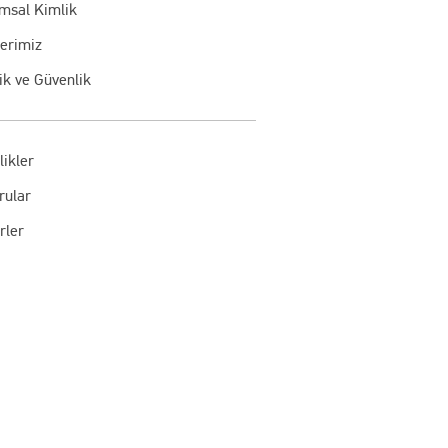
msal Kimlik
lerimiz
lik ve Güvenlik
likler
rular
rler