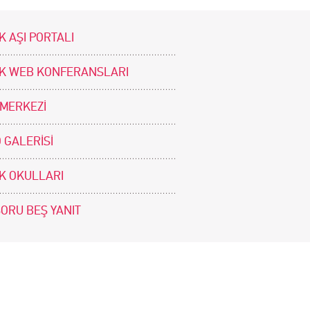
K AŞI PORTALI
İK WEB KONFERANSLARI
 MERKEZİ
 GALERİSİ
İK OKULLARI
SORU BEŞ YANIT
BİZİ TAKİP EDİNİZ