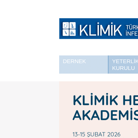
DERNEK
YETERLİ
KURULU