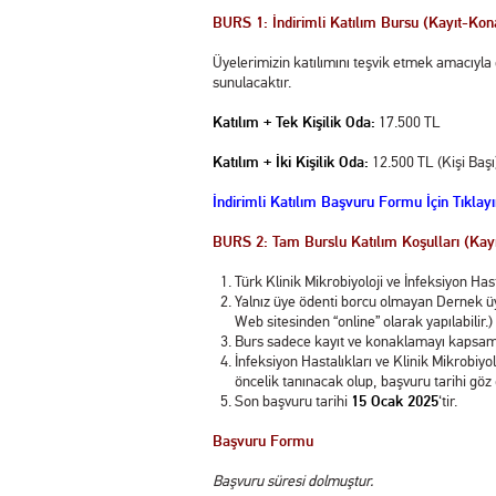
BURS 1: İndirimli Katılım Bursu (Kayıt-Ko
Üyelerimizin katılımını teşvik etmek amacıyla
sunulacaktır.
Katılım + Tek Kişilik Oda:
17.500 TL
Katılım + İki Kişilik Oda:
12.500 TL (Kişi Başı
İndirimli Katılım Başvuru Formu İçin Tıklayı
BURS 2: Tam Burslu Katılım Koşulları (Ka
Türk Klinik Mikrobiyoloji ve İnfeksiyon Hast
Yalnız üye ödenti borcu olmayan Dernek üye
Web sitesinden “online” olarak yapılabilir.)
Burs sadece kayıt ve konaklamayı kapsamakt
İnfeksiyon Hastalıkları ve Klinik Mikrobiyo
öncelik tanınacak olup, başvuru tarihi göz
Son başvuru tarihi
15 Ocak 2025
‘tir.
Başvuru Formu
Başvuru süresi dolmuştur.