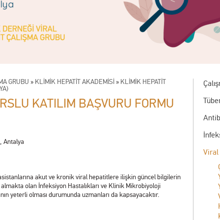
ŞMA GRUBU
»
KLİMİK HEPATİT AKADEMİSİ
»
KLİMİK HEPATİT
Çalı
YA)
URSLU KATILIM BAŞVURU FORMU
Tübe
Antib
İnfe
, Antalya
Viral
sistanlarına akut ve kronik viral hepatitlere ilişkin güncel bilgilerin
 almakta olan İnfeksiyon Hastalıkları ve Klinik Mikrobiyoloji
janın yeterli olması durumunda uzmanları da kapsayacaktır.