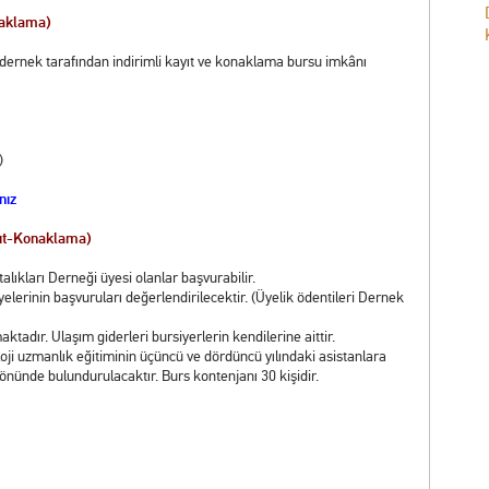
naklama)
 dernek tarafından indirimli kayıt ve konaklama bursu imkânı
)
nız
yıt-Konaklama)
alıkları Derneği üyesi olanlar başvurabilir.
lerinin başvuruları değerlendirilecektir. (Üyelik ödentileri Dernek
adır. Ulaşım giderleri bursiyerlerin kendilerine aittir.
loji uzmanlık eğitiminin üçüncü ve dördüncü yılındaki asistanlara
 önünde bulundurulacaktır. Burs kontenjanı 30 kişidir.