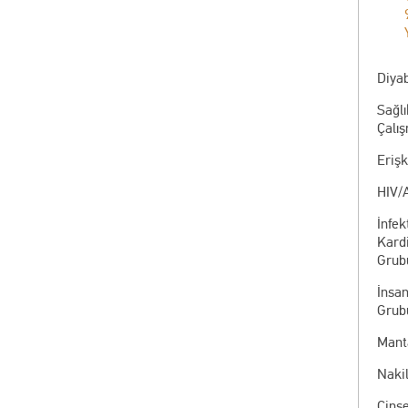
Diyab
Sağlı
Çalı
Eriş
HIV/
İnfek
Kardi
Grub
İnsa
Grub
Manta
Nakil
Cinse