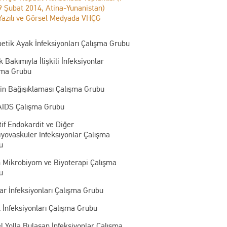
9 Şubat 2014, Atina-Yunanistan)
Yazılı ve Görsel Medyada VHÇG
etik Ayak İnfeksiyonları Çalışma Grubu
k Bakımıyla İlişkili İnfeksiyonlar
şma Grubu
kin Bağışıklaması Çalışma Grubu
AIDS Çalışma Grubu
tif Endokardit ve Diğer
yovasküler İnfeksiyonlar Çalışma
u
n Mikrobiyom ve Biyoterapi Çalışma
u
r İnfeksiyonları Çalışma Grubu
 İnfeksiyonları Çalışma Grubu
l Yolla Bulaşan İnfeksiyonlar Çalışma