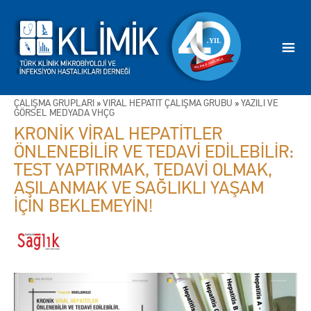
ÇALIŞMA GRUPLARI
»
VİRAL HEPATİT ÇALIŞMA GRUBU
»
YAZILI VE
GÖRSEL MEDYADA VHÇG
KRONİK VİRAL HEPATİTLER
ÖNLENEBİLİR VE TEDAVİ EDİLEBİLİR:
TEST YAPTIRMAK, TEDAVİ OLMAK,
AŞILANMAK VE SAĞLIKLI YAŞAM
İÇİN BEKLEMEYİN!