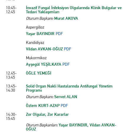
10:45-
İnvazif Fungal İnfeksiyon Olgularında Klinik Bulgular ve
12:45
Tedavi Yaklaşımları
Oturum Başkanı:
Murat AKOVA
Aspergilloz
Yaşar BAYINDIR
PDF
Kandidiyaz
Vildan AVKAN-OĞUZ
PDF
Mukormikoz
Ayşegül YEŞİLKAYA
PDF
12.45-
ÖĞLE YEMEĞİ
13:45
13:45-
Solid Organ Nakli Hastalarında Antifungal Yönetim
14:30
Programı
Oturum Başkanı:
Servet ALAN
Özlem KURT-AZAP
PDF
14:30-
Zor Olgular, Zor Kararlar
15:45
Oturum Başkanları:
Yaşar BAYINDIR, Vildan AVKAN-
OĞUZ