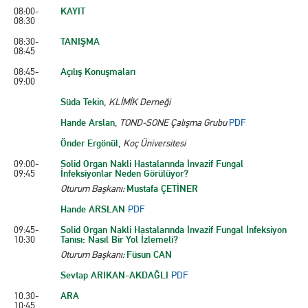
08:00-
KAYIT
08:30
08:30-
TANIŞMA
08:45
08:45-
Açılış Konuşmaları
09:00
Süda Tekin
,
KLİMİK Derneği
Hande Arslan
,
TOND-SONE Çalışma Grubu
PDF
Önder Ergönül
,
Koç Üniversitesi
09:00-
Solid Organ Nakli Hastalarında İnvazif Fungal
09:45
İnfeksiyonlar Neden Görülüyor?
Oturum Başkanı:
Mustafa ÇETİNER
Hande ARSLAN
PDF
09:45-
Solid Organ Nakli Hastalarında İnvazif Fungal İnfeksiyon
10:30
Tanısı: Nasıl Bir Yol İzlemeli?
Oturum Başkanı:
Füsun CAN
Sevtap ARIKAN-AKDAĞLI
PDF
10.30-
ARA
10:45