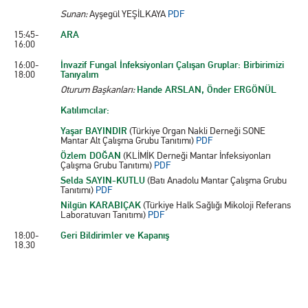
Sunan:
Ayşegül YEŞİLKAYA
PDF
15:45-
ARA
16:00
16:00-
İnvazif Fungal İnfeksiyonları Çalışan Gruplar: Birbirimizi
18:00
Tanıyalım
Oturum Başkanları:
Hande ARSLAN, Önder ERGÖNÜL
Katılımcılar:
Yaşar BAYINDIR
(Türkiye Organ Nakli Derneği SONE
Mantar Alt Çalışma Grubu Tanıtımı)
PDF
Özlem DOĞAN
(KLİMİK Derneği Mantar İnfeksiyonları
Çalışma Grubu Tanıtımı)
PDF
Selda SAYIN-KUTLU
(Batı Anadolu Mantar Çalışma Grubu
Tanıtımı)
PDF
Nilgün KARABIÇAK
(Türkiye Halk Sağlığı Mikoloji Referans
Laboratuvarı Tanıtımı)
PDF
18:00-
Geri Bildirimler ve Kapanış
18.30