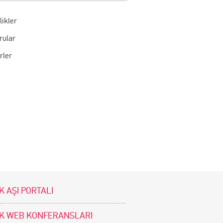
likler
rular
rler
K AŞI PORTALI
İK WEB KONFERANSLARI