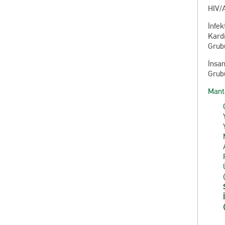
HIV/
İnfek
Kardi
Grub
İnsa
Grub
Manta