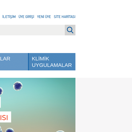
İLETİŞİM
ÜYE GİRİŞİ
YENİ ÜYE
SİTE HARİTASI
NLAR
KLİMİK
UYGULAMALAR