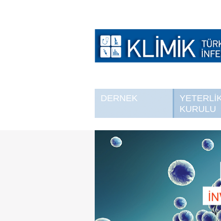
DERNEK
YETERLİ
KURULU