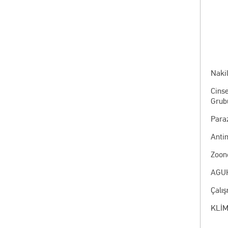
Nakil
Cinse
Grub
Paraz
Anti
Zoon
AGUH
Çalı
KLİM