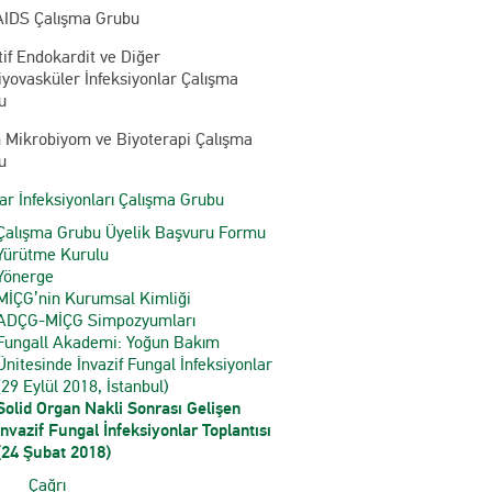
AIDS Çalışma Grubu
tif Endokardit ve Diğer
yovasküler İnfeksiyonlar Çalışma
u
n Mikrobiyom ve Biyoterapi Çalışma
u
r İnfeksiyonları Çalışma Grubu
Çalışma Grubu Üyelik Başvuru Formu
Yürütme Kurulu
Yönerge
MİÇG’nin Kurumsal Kimliği
ADÇG-MİÇG Simpozyumları
Fungall Akademi: Yoğun Bakım
Ünitesinde İnvazif Fungal İnfeksiyonlar
(29 Eylül 2018, İstanbul)
Solid Organ Nakli Sonrası Gelişen
İnvazif Fungal İnfeksiyonlar Toplantısı
(24 Şubat 2018)
Çağrı