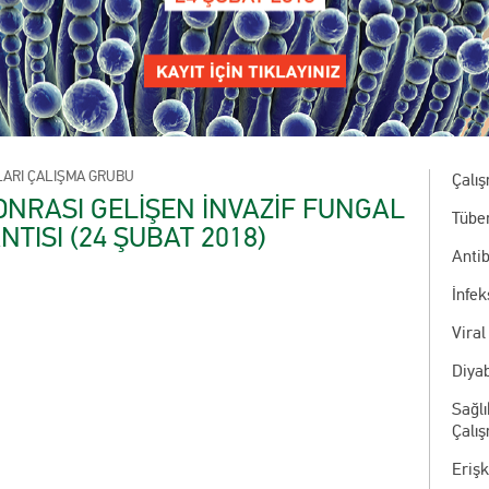
LARI ÇALIŞMA GRUBU
Çalı
ONRASI GELİŞEN İNVAZİF FUNGAL
Tübe
TISI (24 ŞUBAT 2018)
Antib
İnfe
Viral
Diyab
Sağlı
Çalı
Eriş