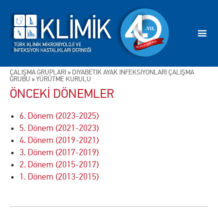
ÇALIŞMA GRUPLARI
»
DİYABETİK AYAK İNFEKSİYONLARI ÇALIŞMA
GRUBU
»
YÜRÜTME KURULU
ÖNCEKİ DÖNEMLER
6. Dönem (2023-2025)
5. Dönem (2021-2023)
4. Dönem (2019-2021)
3. Dönem (2017-2019)
2. Dönem (2015-2017)
1. Dönem (2013-2015)